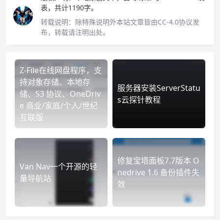
表，共计1190字。
转载说明：
除特殊说明外本站文章皆由CC-4.0协议发
布，转载请注明出处。
Z-File在线网盘程序，支
持对象存储、本地存
服务器安装ServerStatu
储、S3 协议、OneDriv
s云探针教程
e 商业/家庭/个人/世纪
互联版
修复宝塔面板7.7版本 O
Van Nav一个开源的轻
nedrive 1.6 备份插件失
量导航站
效