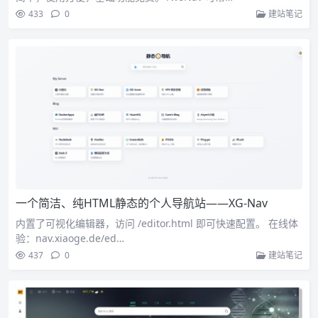
433
0
建站笔记
一个简洁、纯HTML静态的个人导航站——XG-Nav
内置了可视化编辑器，访问 /editor.html 即可快速配置。 在线体
验：nav.xiaoge.de/ed…
437
0
建站笔记