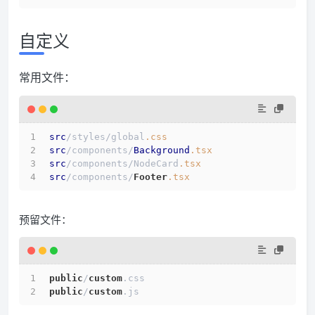
自定义
常用文件：
src
/styles/global
.css
src
/components/
Background
.tsx
src
/components/NodeCard
.tsx
src
/components/
Footer
.tsx
预留文件：
public
/
custom
.css
public
/
custom
.js