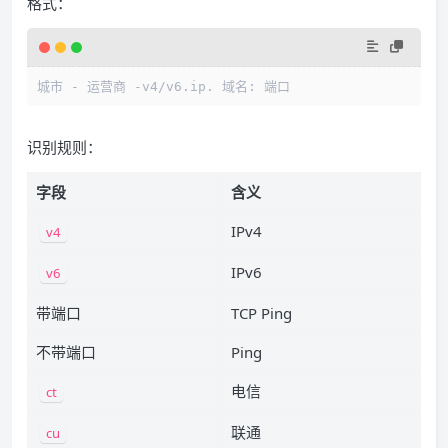
格式：
城市 - 运营商 -v4/v6.ip. 域名: 端口
识别规则：
字段
含义
IPv4
v4
IPv6
v6
带端口
TCP Ping
不带端口
Ping
电信
ct
联通
cu