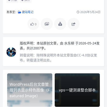
发表至：
建站笔记
2026年5月24日
0
版权声明：
本站原创文章，由
水东柳
于2026-05-24发
表，共计2007字。
转载说明：
除特殊说明外本站文章皆由CC-4.0协议发
布，转载请注明出处。
WordPress后台文章管
理列表显示特色图像（F
vps一键测速整合脚本
eatured Image）