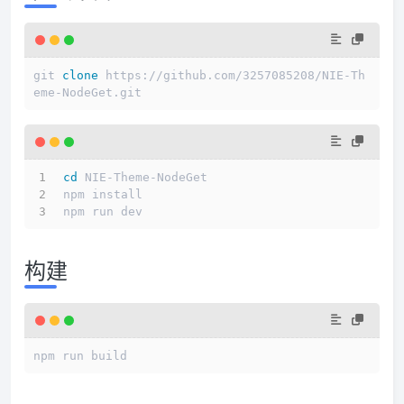
git 
clone
 https://github.com/3257085208/NIE-Th
eme-NodeGet.git
cd
 NIE-Theme-NodeGet
npm install
npm run dev
构建
npm run build