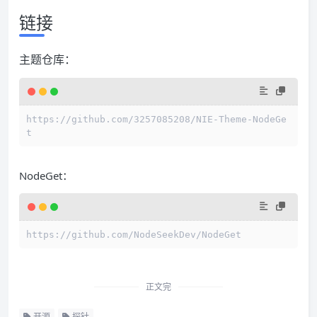
链接
主题仓库：
https://github.com/3257085208/NIE-Theme-NodeGe
t
NodeGet：
https://github.com/NodeSeekDev/NodeGet
正文完
开源
探针