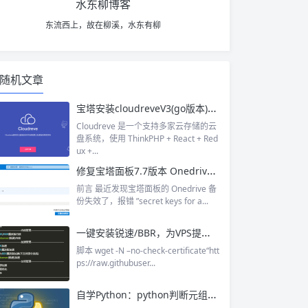
水东柳博客
东流西上，故在柳溪，水东有柳
随机文章
宝塔安装cloudreveV3(go版本)云盘开源程序搭建私人网盘
Cloudreve 是一个支持多家云存储的云
盘系统，使用 ThinkPHP + React + Red
ux +...
修复宝塔面板7.7版本 Onedrive 1.6 备份插件失效
前言 最近发现宝塔面板的 Onedrive 备
份失效了，报错 ”secret keys for a...
一键安装锐速/BBR，为VPS提速 一键脚本 暴力BBR
脚本 wget -N –no-check-certificate“htt
ps://raw.githubuser...
自学Python：python判断元组、列表、字典是否为空的if语句