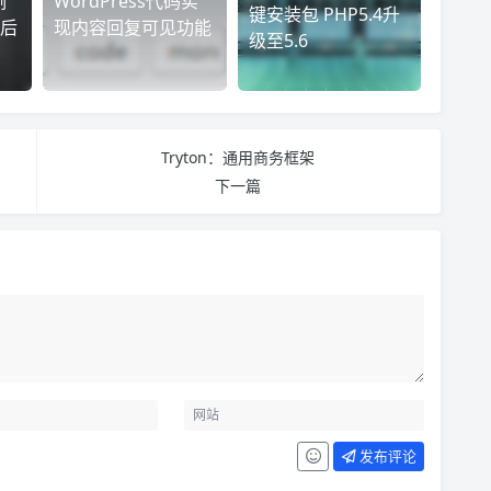
例
WordPress代码实
键安装包 PHP5.4升
后
现内容回复可见功能
级至5.6
Tryton：通用商务框架
下一篇
发布评论