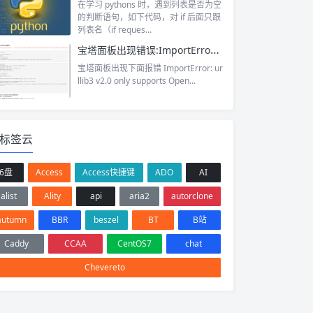
在学习 pythons 时，遇到列表是否为空
的判断语句，如下代码，对 if 后面只跟
列表名（if reques...
宝塔面板出现错误:ImportError: urllib3 v2.0 only supports OpenSSL 1.1.1+, currently the ‘ssl’ module is compiled with ‘OpenSSL 1.0.2k-fips 26 Jan 2017’. See: https://github.com/urllib3/urllib3/issues/2168
宝塔面板出现下面报错 ImportError: ur
llib3 v2.0 only supports Open...
标签云
6盘
Access
Access快捷键
ADO
AI
alist
Ality
api
aria2
autorclone
autumn
BBR
beszel
BT
B站
Caddy
CCAA
CentOS7
chat
Chevereto