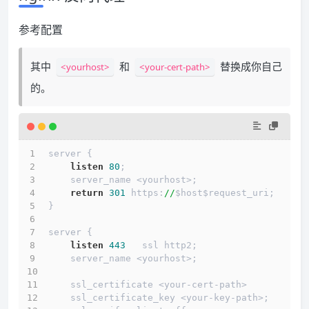
参考配置
其中
和
替换成你自己
<yourhost>
<your-cert-path>
的。
server {
listen
80
;
    server_name <yourhost>;
return
301
 https:
//
$host$request_uri;
}
server {
listen
443
   ssl http2;
    server_name <yourhost>;
    ssl_certificate <your-cert-path>
    ssl_certificate_key <your-key-path>;