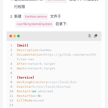
行权限
新建
文件于
VanNav.serivce
目录下:
/usr/lib/systemd/system
[Unit]
Description
=VanNav
Documentation
=https://github.com/mereithh
h/van-nav
After
=network.target
Wants
=network.target
[Service]
WorkingDirectory
=/usr/local/bin
ExecStart
=/usr/local/bin/nav
Restart
=
on
-abnormal
RestartSec
=
5
s
KillMode
=mixed