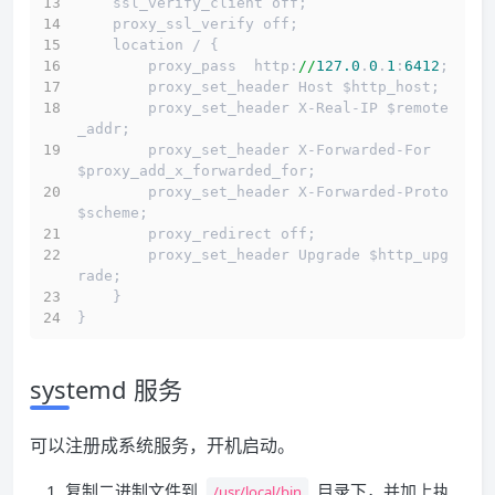
    ssl_verify_client off;
    proxy_ssl_verify off;
    location / {
        proxy_pass  http:
//
127.0
.
0
.
1
:
6412
;
        proxy_set_header Host $http_host;
        proxy_set_header X-Real-IP $remote
_addr;
        proxy_set_header X-Forwarded-For 
$proxy_add_x_forwarded_for;
        proxy_set_header X-Forwarded-Proto 
$scheme;
        proxy_redirect off;
        proxy_set_header Upgrade $http_upg
rade;
    }
}
systemd 服务
可以注册成系统服务，开机启动。
复制二进制文件到
目录下，并加上执
/usr/local/bin