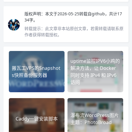
版权声明：
本文于2026-05-25转载自
github
，共计17
34字。
转载提示：
此文章非本站原创文章，若需转载请联系原
作者获得转载授权。
uptime监控IPV6小鸡的
搬瓦工VPS的Snapshot
解决方法，让 Docker
s快照备份服务器
同时支持 IPv4 和 IPv6
访问
瀑布流WordPress图片
Caddy一键安装脚本
主题：PhotoBroad