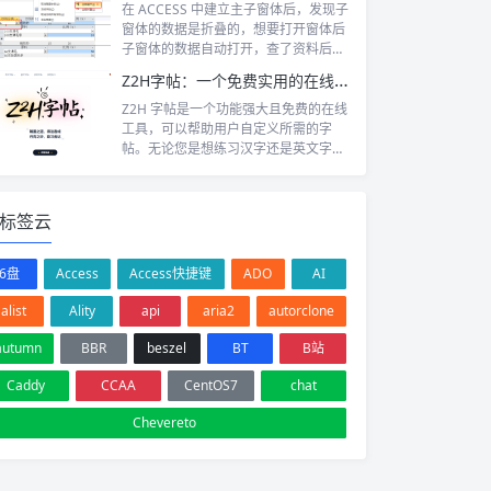
在 ACCESS 中建立主子窗体后，发现子
窗体的数据是折叠的，想要打开窗体后
子窗体的数据自动打开，查了资料后
发...
Z2H字帖：一个免费实用的在线字帖生成工具
Z2H 字帖是一个功能强大且免费的在线
工具，可以帮助用户自定义所需的字
帖。无论您是想练习汉字还是英文字
母，有各...
标签云
6盘
Access
Access快捷键
ADO
AI
alist
Ality
api
aria2
autorclone
autumn
BBR
beszel
BT
B站
Caddy
CCAA
CentOS7
chat
Chevereto