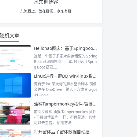
水东柳博客
东流西上，故在柳溪，水东有柳
随机文章
Hellohao图床：基于Spingboot开发的多家存储源的图床
这是一个基于多家对象存储源的 Spring
Boot 开源图床项目。本项目使用 Sprin
g Boot 搭建,...
Linux进行一键DD win/linux系统脚本
源自于 loc 某大佬的脚本整合脚本 镜像
文件在 OneDrive，输入下方命令 wget
-N --no-c...
油猴Tampermonkey插件-微博视频下载助手
前面步骤和 油猴 Tampermonkey 插件
- 下载微博图片 一样，不再赘述，具体
可以去看看， 使用方法...
打开窗体后子窗体数据自动展开的方法