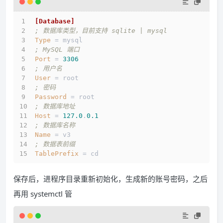
[Database]
; 数据库类型，目前支持 sqlite | mysql
Type
 = mysql
; MySQL 端口
Port
 = 
3306
; 用户名
User
 = root
; 密码
Password
 = root
; 数据库地址
Host
 = 
127.0
.
0.1
; 数据库名称
Name
 = v3
; 数据表前缀
TablePrefix
 = cd
保存后，进程序目录重新初始化，生成新的账号密码，之后
再用 systemctl 管