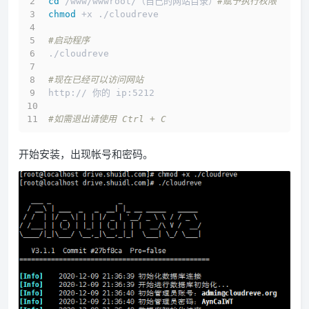
cd
 /www/wwwroot/（自己的网站目录）
#赋予执行权限
chmod
 +x ./cloudreve
#启动程序
./cloudreve
#现在已经可以访问网站
http:// 你的 ip:5212
#如需退出请使用 Ctrl + C
开始安装，出现帐号和密码。