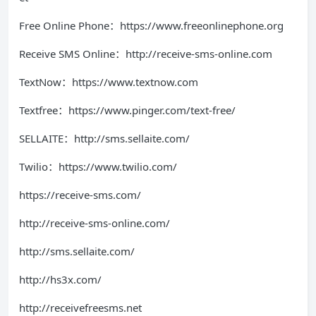
Free Online Phone：https://www.freeonlinephone.org
Receive SMS Online：http://receive-sms-online.com
TextNow：https://www.textnow.com
Textfree：https://www.pinger.com/text-free/
SELLAITE：http://sms.sellaite.com/
Twilio：https://www.twilio.com/
https://receive-sms.com/
http://receive-sms-online.com/
http://sms.sellaite.com/
http://hs3x.com/
http://receivefreesms.net