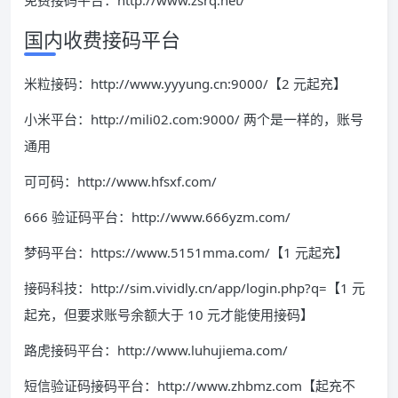
免费接码平台：http://www.zsrq.net/
国内收费接码平台
米粒接码：http://www.yyyung.cn:9000/【2 元起充】
小米平台：http://mili02.com:9000/ 两个是一样的，账号
通用
可可码：http://www.hfsxf.com/
666 验证码平台：http://www.666yzm.com/
梦码平台：https://www.5151mma.com/【1 元起充】
接码科技：http://sim.vividly.cn/app/login.php?q=【1 元
起充，但要求账号余额大于 10 元才能使用接码】
路虎接码平台：http://www.luhujiema.com/
短信验证码接码平台：http://www.zhbmz.com【起充不