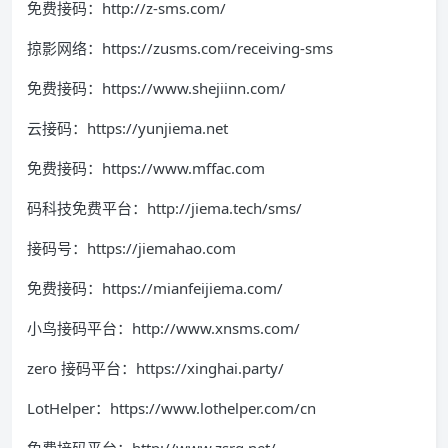
免费接码：http://z-sms.com/
掠影网络：https://zusms.com/receiving-sms
免费接码：https://www.shejiinn.com/
云接码：https://yunjiema.net
免费接码：https://www.mffac.com
码科技免费平台：http://jiema.tech/sms/
接码号：https://jiemahao.com
免费接码：https://mianfeijiema.com/
小鸟接码平台：http://www.xnsms.com/
zero 接码平台：https://xinghai.party/
LotHelper：https://www.lothelper.com/cn