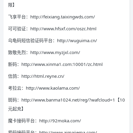
限】
飞享平台：http://feixiang.taixingwds.com/
可可验证：http://www.hfsxf.com/oszc.html
乌龟码短信验证码平台：http://wuguima.cn/
致敬先烈：http://www.myzjxl.com/
新码：http://www.xinma1.com:10001/zc.html
信鸽：http://html.reyne.cn/
考拉云：http://www.kaolama.com/
斑码：http://www.banma1024.net/reg/?wafcloud=1【10
元起充】
魔卡接码平台：http://92moka.com/
爱码接码平台：http://www.aimajiema.com/