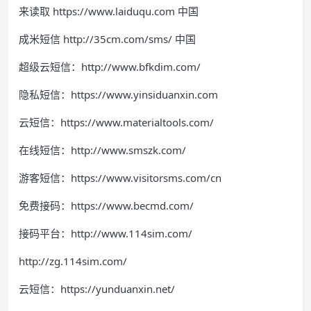
来读取 https://www.laiduqu.com 中国
成米短信 http://35cm.com/sms/ 中国
超级云短信：http://www.bfkdim.com/
隐私短信：https://www.yinsiduanxin.com
云短信：https://www.materialtools.com/
在线短信：http://www.smszk.com/
游客短信：https://www.visitorsms.com/cn
免费接码：https://www.becmd.com/
接码平台：http://www.114sim.com/
http://zg.114sim.com/
云短信：https://yunduanxin.net/