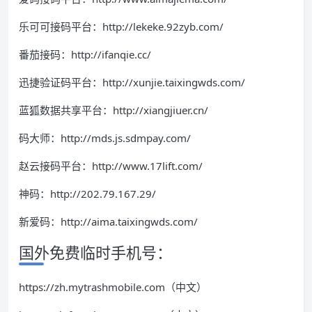
乐可可接码平台：http://lekeke.92zyb.com/
番茄接码：http://ifanqie.cc/
迅捷验证码平台：http://xunjie.taixingwds.com/
蓝狐数据共享平台：http://xiangjiuer.cn/
码大师：http://mds.js.sdmpay.com/
赵云接码平台：http://www.17lift.com/
神码：http://202.79.167.29/
新爱码：http://aima.taixingwds.com/
国外免费临时手机号：
https://zh.mytrashmobile.com（中文）