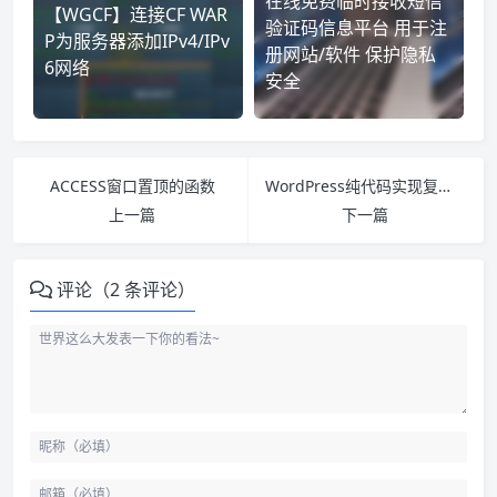
在线免费临时接收短信
【WGCF】连接CF WAR
验证码信息平台 用于注
P为服务器添加IPv4/IPv
册网站/软件 保护隐私
6网络
安全
ACCESS窗口置顶的函数
WordPress纯代码实现复制文章内容弹出版权提示框功能
上一篇
下一篇
评论（2 条评论）