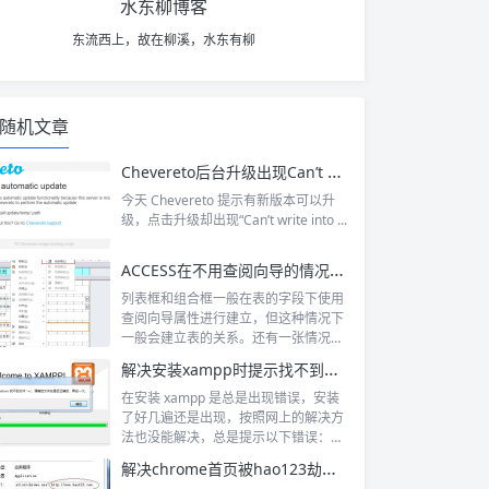
水东柳博客
东流西上，故在柳溪，水东有柳
随机文章
Chevereto后台升级出现Can’t write into /app/install/update/temp/ path错误的解决方法
今天 Chevereto 提示有新版本可以升
级，点击升级却出现“Can’t write into ...
ACCESS在不用查阅向导的情况下创建列表框和组合框
列表框和组合框一般在表的字段下使用
查阅向导属性进行建立，但这种情况下
一般会建立表的关系。还有一张情况是
不用查阅...
解决安装xampp时提示找不到文件“-n”的方法
在安装 xampp 是总是出现错误，安装
了好几遍还是出现，按照网上的解决方
法也没能解决，总是提示以下错误：
1...
解决chrome首页被hao123劫持，打开就跳转到hao123页面的方法