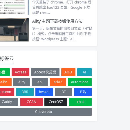
今天重装了 chrome，打开 chrome 后
首页跳出 hao123 页面，Google 下发
现是 chro...
Ality 主题下载按钮使用方法
第一步，编辑文章时切换到文本（HTM
L）模式，点击编辑器工具栏上的“下载
按钮” Wordpress 主题：Al...
标签云
6盘
Access
Access快捷键
ADO
AI
alist
Ality
api
aria2
autorclone
autumn
BBR
beszel
BT
B站
Caddy
CCAA
CentOS7
chat
Chevereto