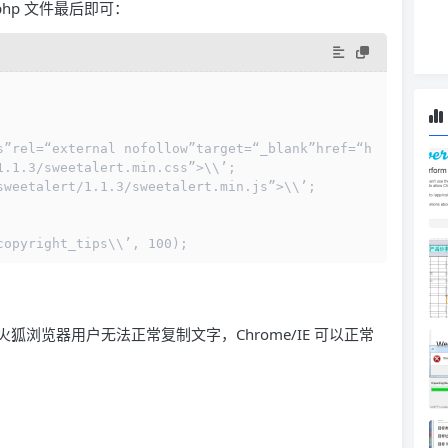
php 文件最后即可：
s”rel=“external nofollow”target=“_blank”href=“h
1.1.3/sweetalert.min.css”>\\’;
sweetalert/1.1.3/sweetalert.min.js”>\\’;
copyright_tips\\’, 100);
浏览器用户无法正常复制文字，Chrome/IE 可以正常