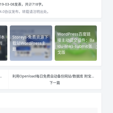
19-03-08发表，共计718字。
4.0协议发布，转载请注明出处。
WordPress百度链
脚本
Storeys-免费资源下
接主动提交插件：Ba
到
载站WordPress主
idu-links-submit张
题
戈版
码信息平台 用于注册网站/软件 保护隐私安全
利用Openload每日免费自动备份网站/数据库 附宝塔面板实操详细教程
下一篇