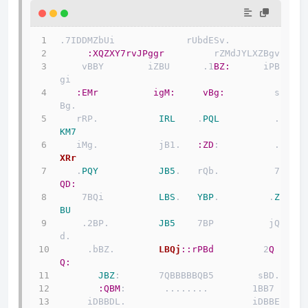
.7IDDMZbUi             rUbdESv.            
:XQZXY7rvJPggr
         rZMdJY
    vBBY        iZBU      .1
BZ:
      iPB
gi        
:EMr
igM:
vBg:
         s
Bg.       
   rRP.           
IRL
    .
PQL
          .
KM7
   iMg.           jB1.   
:ZD
:          .
XRr
   .
PQY
JB5
.   rQb.          7
QD:
    7BQi          
LBS
.   
YBP
.         .
Z
BU
    .2BP.         
JB5
    7BP          jQ
d.        
     .bBZ.        
LBQj
:
:rPBd
         2
Q
Q:
JBZ
:       7QBBBBBQB5  
:QBM
:       ........     
     iDBBDL.                       iDBBE