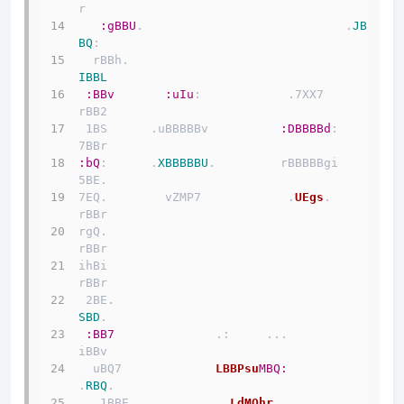
r         
:gBBU
.                            .
JB
BQ
:       
  rBBh.                                 
IBBL
:BBv
:uIu
:            .7XX7       
rBB2     
 1BS      .uBBBBBv          
:DBBBBd
:      
7BBr    
:bQ
:      .
XBBBBBU
.         rBBBBBgi       
5BE.   
7EQ.        vZMP7            .
UEgs
.        
rBBr   
rgQ.                                       
rBBr   
ihBi                                       
rBBr   
 2BE.                                      
SBD
.   
:BB7
              .:     ...             
iBBv    
  uBQ7             
LBBPsu
MBQ:
.
RBQ
.    
   1BBE.            .
LdMQhr