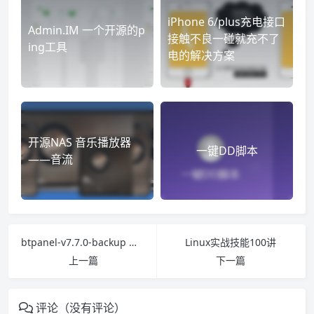
iPhone 6/plus充电接口
Admin.IM 一个开源的p
接触不良一碰就充不了
ing工具
电的解决方案
开源NAS 音乐播放器
一键DD脚本
——音流
btpanel-v7.7.0-backup 官方原版v7.7.0版本面板备份
Linux实战技能100讲
上一篇
下一篇
评论（没有评论）