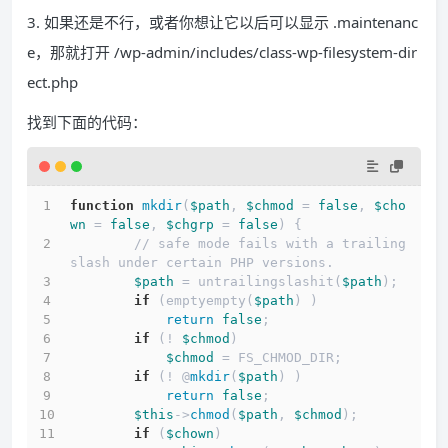
3. 如果还是不行，或者你想让它以后可以显示 .maintenanc
e，那就打开 /wp-admin/includes/class-wp-filesystem-dir
ect.php
找到下面的代码：
function
mkdir
(
$path
, 
$chmod
 = 
false
, 
$cho
wn
 = 
false
, 
$chgrp
 = 
false
) {
        // safe mode fails with a trailing 
slash under certain PHP versions.
$path
 = untrailingslashit(
$path
);
if
 (emptyempty(
$path
) )
return
false
;
if
 (! 
$chmod
)
$chmod
 = FS_CHMOD_DIR;
if
 (! @
mkdir
(
$path
) )
return
false
;
$this
->
chmod
(
$path
, 
$chmod
);
if
 (
$chown
)