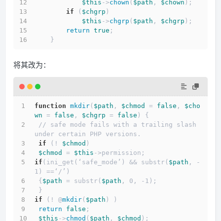
$this
->
chown
(
$path
, 
$chown
);
if
 (
$chgrp
)
$this
->
chgrp
(
$path
, 
$chgrp
);
return
true
;
    }
将其改为：
function
mkdir
(
$path
, 
$chmod
 = 
false
, 
$cho
wn
 = 
false
, 
$chgrp
 = 
false
) {
 // safe mode fails with a trailing slash 
under certain PHP versions.
if
 (! 
$chmod
)
$chmod
 = 
$this
->permission;
if
(ini_get(‘safe_mode’) && substr(
$path
, -
1) ==‘/’)
 {
$path
 = substr(
$path
, 0, -1);
 }
if
 (! @
mkdir
(
$path
) )
return
false
;
$this
->
chmod
(
$path
, 
$chmod
);