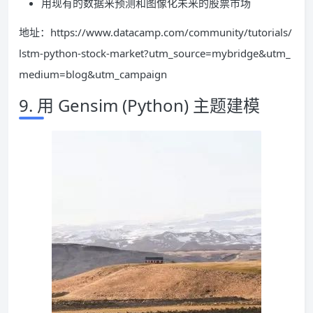
用现有的数据来预测和图像化未来的股票市场
地址：https://www.datacamp.com/community/tutorials/
lstm-python-stock-market?utm_source=mybridge&utm_
medium=blog&utm_campaign
9. 用 Gensim (Python) 主题建模