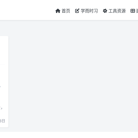
首页
学而时习
工具资源
云，
3日