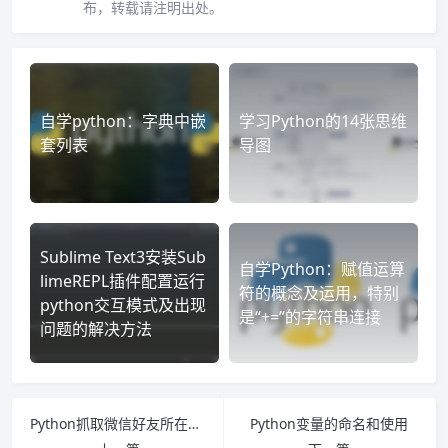
布，转载请注明出处。
自学python：字典中嵌
学习Python的14张思维
套列表
导图
Sublime Text3安装Sub
自学Python：赋值运算
limeREPL插件配置运行
符的概念及运用，特别
python交互模式及出现
是“+=”的字符串连接
问题的解决方法
Python抓取微信好友所在省位和城市分布
Python变量的命名和使用