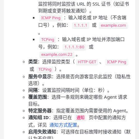
监控将同时监控该 URL 的 SSL 证书（如证书
到期或变更将触发通知）。
：输入域名或 IP 地址（不含端
ICMP Ping
口号），例如：
或
1.1.1.1
example.com
。
：输入域名或 IP 地址并添加端口
TCPing
号，例如：
或
1.1.1.1:80
。
example.com:22
类型
：选择监控类型（
、
HTTP GET
ICMP Ping
或
）。
TCPing
服务中显示
：选择是否向游客显示此监控（隐私性
选项）。
间隔
：设置监控间隔时间（单位：秒）。
覆盖范围
：选择一条规则来确定哪些 Agent 请求
目标。
特定服务器
：指定覆盖范围内需要使用的 Agent。
通知组 ID
：选择已在
页中配置的通知方
通知
式，详见
通知方式配置
。
启用失败通知
：可选择在目标故障时接收通知（默
认为不启用）。