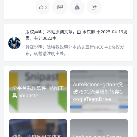
0
版权声明：
本站原创文章，由
水东柳
于2025-04-19发
表，共计3622字。
转载说明：
除特殊说明外本站文章皆由CC-4.0协议发
布，转载请注明出处。
AutoRclone+gclone突
全平台截图软件+贴图工
破750G流量限制转存G
具 Snipaste
oogleTeamDrive