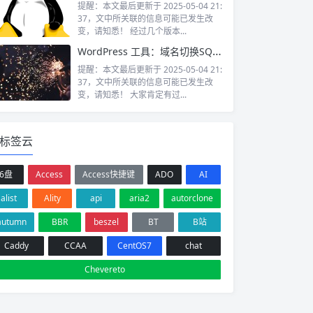
提醒：本文最后更新于 2025-05-04 21:
37，文中所关联的信息可能已发生改
变，请知悉！ 经过几个版本...
WordPress 工具：域名切换SQL生成器
提醒：本文最后更新于 2025-05-04 21:
37，文中所关联的信息可能已发生改
变，请知悉！ 大家肯定有过...
标签云
6盘
Access
Access快捷键
ADO
AI
alist
Ality
api
aria2
autorclone
autumn
BBR
beszel
BT
B站
Caddy
CCAA
CentOS7
chat
Chevereto