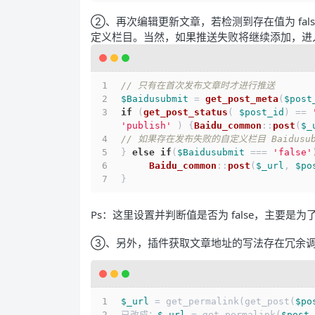
②、再次编辑更新文章，若检测到存在值为 false
定义栏目。当然，如果推送失败将继续添加，进
// 只有在首次发布文章时才进行推送
$Baidusubmit
 = 
get_post_meta
(
$post
if
 (
get_post_status
( 
$post_id
) == 
'publish'
 ) {
Baidu_common
::
post
(
$_
// 如果存在发布失败的自定义栏目 Baidus
} 
else
if
(
$Baidusubmit
 === 
'false'
Baidu_common
::
post
(
$_url
, 
$po
}
Ps：这里设置并判断值是否为 false，主要是为了避
③、另外，插件获取文章地址的写法存在冗余
$_url
 = get_permalink(get_post(
$po
已改成：
$_url
 = get_permalink(
$post_