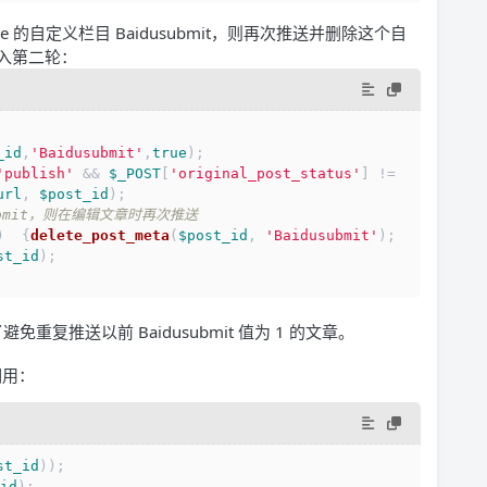
 的自定义栏目 Baidusubmit，则再次推送并删除这个自
入第二轮：
_id
,
'Baidusubmit'
,
true
);
'publish'
 && 
$_POST
[
'original_post_status'
] != 
url
, 
$post_id
);        
ubmit，则在编辑文章时再次推送
)  {
delete_post_meta
(
$post_id
, 
'Baidusubmit'
);
st_id
);
免重复推送以前 Baidusubmit 值为 1 的文章。
调用：
st_id
));
id
);