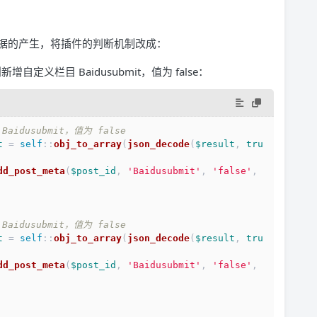
据的产生，将插件的判断机制改成：
义栏目 Baidusubmit，值为 false：
dusubmit，值为 false
t
 = 
self
::
obj_to_array
(
json_decode
(
$result
, 
tru
dd_post_meta
(
$post_id
, 
'Baidusubmit'
, 
'false'
, 
dusubmit，值为 false
t
 = 
self
::
obj_to_array
(
json_decode
(
$result
, 
tru
dd_post_meta
(
$post_id
, 
'Baidusubmit'
, 
'false'
, 