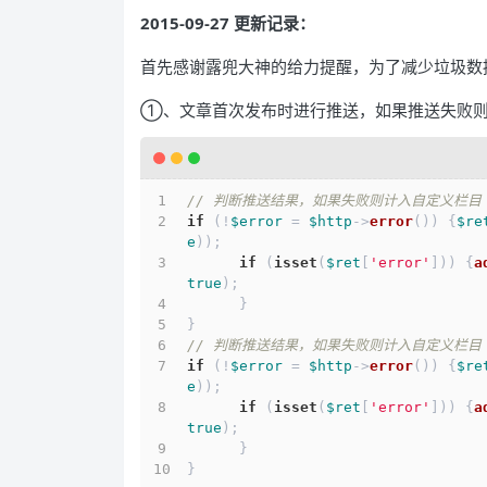
2015-09-27 更新记录：
首先感谢露兜大神的给力提醒，为了减少垃圾数
①、文章首次发布时进行推送，如果推送失败则新增自定
// 判断推送结果，如果失败则计入自定义栏目 Bai
if
 (!
$error
 = 
$http
->
error
()) {
$re
e
));
if
 (
isset
(
$ret
[
'error'
])) {
a
true
);
      }
}
// 判断推送结果，如果失败则计入自定义栏目 Bai
if
 (!
$error
 = 
$http
->
error
()) {
$re
e
));
if
 (
isset
(
$ret
[
'error'
])) {
a
true
);
      }
}