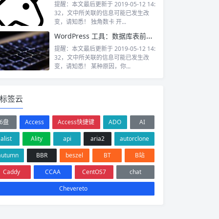
提醒：本文最后更新于 2019-05-12 14:
32，文中所关联的信息可能已发生改
变，请知悉！ 独角数卡 开...
WordPress 工具：数据库表前缀切换SQL生成器
提醒：本文最后更新于 2019-05-12 14:
32，文中所关联的信息可能已发生改
变，请知悉！ 某种原因，你...
标签云
6盘
Access
Access快捷键
ADO
AI
alist
Ality
api
aria2
autorclone
autumn
BBR
beszel
BT
B站
Caddy
CCAA
CentOS7
chat
Chevereto