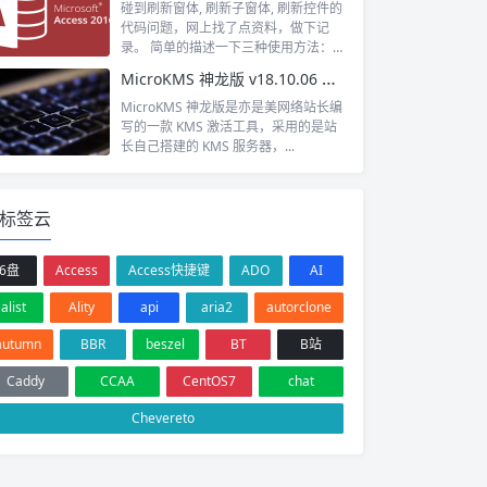
碰到刷新窗体, 刷新子窗体, 刷新控件的
代码问题，网上找了点资料，做下记
录。 简单的描述一下三种使用方法：
1...
MicroKMS 神龙版 v18.10.06 去弹窗版
MicroKMS 神龙版是亦是美网络站长编
写的一款 KMS 激活工具，采用的是站
长自己搭建的 KMS 服务器，...
标签云
6盘
Access
Access快捷键
ADO
AI
alist
Ality
api
aria2
autorclone
autumn
BBR
beszel
BT
B站
Caddy
CCAA
CentOS7
chat
Chevereto