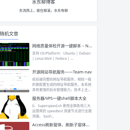
水东柳博客
东流西上，故在柳溪，水东有柳
随机文章
网络质量体检开源一键脚本 – Network Quality Check Script (EN)
支持 OS/Platform：Ubuntu | Debian
| Linux Mint | Fedora | ...
开源网站导航服务——Team-nav
前后端完整的网址导航服务，相较一般
的靠配置生成的网址导航服务，本系统
具有更强的后台管理能力，技术上主打
一个轻量...
服务器/VPS一键shell脚本大全
0、Superspeed.sh 使用全国各地三大
运营商的 speedtest 测速节点进行全面
测速。 bash...
Access刷新窗体、刷新子窗体、刷新控件的代码