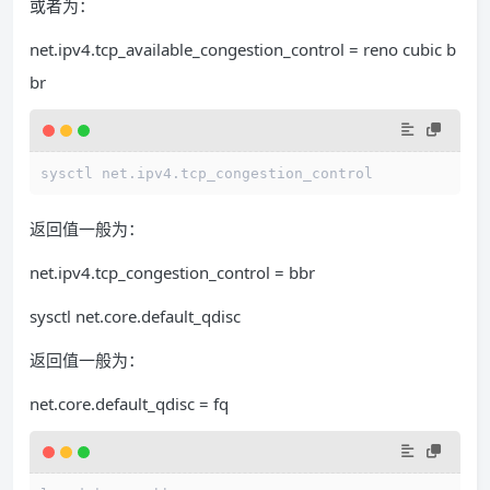
或者为：
net.ipv4.tcp_available_congestion_control = reno cubic b
br
sysctl net.ipv4.tcp_congestion_control
返回值一般为：
net.ipv4.tcp_congestion_control = bbr
sysctl net.core.default_qdisc
返回值一般为：
net.core.default_qdisc = fq