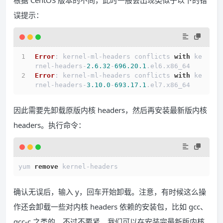
误提示：
Error
: kernel-ml-headers conflicts 
with
 ke
rnel-headers-
2.6
.32
-
696.20
.1
.
el6
.
x86_64
Error
: kernel-ml-headers conflicts 
with
 ke
rnel-headers-
3.10
.0
-
693.17
.1
.
el7
.
x86_64
因此需要先卸载原版内核 headers，然后再安装最新版内核
headers。执行命令：
yum 
remove
 kernel-headers
确认无误后，输入 y，回车开始卸载。注意，有时候这么操
作还会卸载一些对内核 headers 依赖的安装包，比如 gcc、
gcc-c 之类的。不过不要紧，我们可以在安装完最新版内核