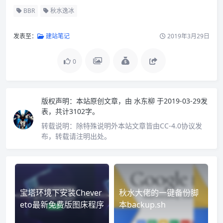
BBR
秋水逸冰
发表至：
建站笔记
2019年3月29日
0
版权声明：
本站原创文章，由
水东柳
于2019-03-29发
表，共计3102字。
转载说明：
除特殊说明外本站文章皆由CC-4.0协议发
布，转载请注明出处。
宝塔环境下安装Chever
秋水大佬的一键备份脚
eto最新免费版图床程序
本backup.sh