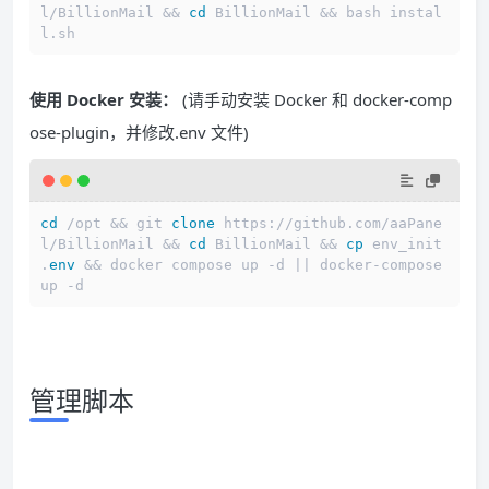
l/BillionMail && 
cd
 BillionMail && bash instal
l.sh
使用 Docker 安装：
(请手动安装 Docker 和 docker-comp
ose-plugin，并修改.env 文件)
cd
 /opt && git 
clone
 https://github.com/aaPane
l/BillionMail && 
cd
 BillionMail && 
cp
 env_init 
.
env
 && docker compose up -d || docker-compose 
up -d
管理脚本