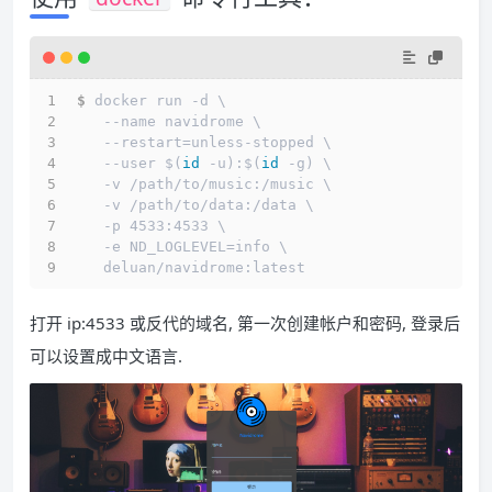
$ 
docker run -d \
   --name navidrome \
   --restart=unless-stopped \
   --user $(
id
 -u):$(
id
 -g) \
   -v /path/to/music:/music \
   -v /path/to/data:/data \
   -p 4533:4533 \
   -e ND_LOGLEVEL=info \
   deluan/navidrome:latest
打开 ip:4533 或反代的域名, 第一次创建帐户和密码, 登录后
可以设置成中文语言.