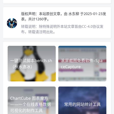
版权声明：
本站原创文章，由
水东柳
于2025-01-23发
表，共计1260字。
转载说明：
除特殊说明外本站文章皆由CC-4.0协议发
布，转载请注明出处。
一键测试脚本bench.sh
滚屏截图免费软件–Spa
（秋水逸冰）
ceCapture
ChartCube 图表魔方
——一个在线表格数据
常用的网站统计工具
可视化的制作工具