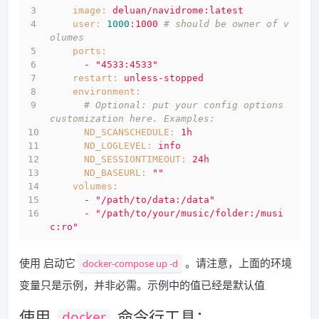
image:
deluan/navidrome:latest
user:
1000
:1000
# should be owner of v
olumes
ports:
-
"4533:4533"
restart:
unless-stopped
environment:
# Optional: put your config options 
customization here. Examples:
ND_SCANSCHEDULE:
1h
ND_LOGLEVEL:
info
ND_SESSIONTIMEOUT:
24h
ND_BASEURL:
""
volumes:
-
"/path/to/data:/data"
-
"/path/to/your/music/folder:/musi
c:ro"
使用 启动它
。请注意，上面的环境
docker-compose up -d
变量只是示例，并非必需。示例中的值已经是默认值
使用
命令行工具：
docker