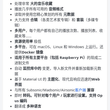
处理非常
大的音乐收藏
播放几乎所有可用的
音频格式
读取并使用您精心策划的所有
元数据
大力支持
合辑
（各类艺术家专辑）和
套装
（多碟专
辑）
多用户
，每个用户都有自己的播放次数、播放列表、收
藏夹等……
资源使用率
极低
多平台
，可在 macOS、Linux 和 Windows 上运行。还
提供
Docker 镜像
适用于所有主要平台（包括 Raspberry Pi）
的现成二
进制文件
自动
监控库中的
变更，导入新文件并重新加载新元数
据
基于 Material UI 的
主题化
、现代且响应迅速的
Web
界面
与所有 Subsonic/Madsonic/Airsonic
客户端
兼容
即时
转码。可针对每个用户 / 玩家进行设置。
支持 Op
us 编码
翻译成
多种语言