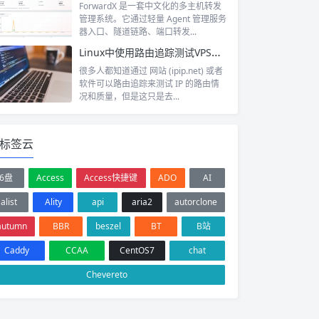
ForwardX 是一套中文化的多主机转发
管理系统。它通过轻量 Agent 管理服务
器入口、隧道链路、端口转发...
Linux中使用路由追踪测试VPS回程路由
很多人都知道通过 网站 (ipip.net) 或者
软件可以路由追踪来测试 IP 的路由情
况和质量，但是这只是去...
标签云
6盘
Access
Access快捷键
ADO
AI
alist
Ality
api
aria2
autorclone
autumn
BBR
beszel
BT
B站
Caddy
CCAA
CentOS7
chat
Chevereto