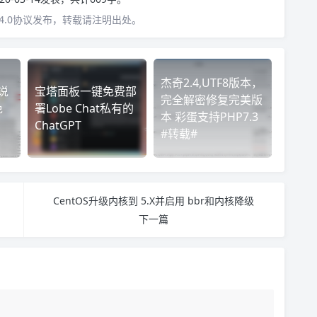
4.0协议发布，转载请注明出处。
杰奇2.4,UTF8版本，
说
宝塔面板一键免费部
完全解密修复完美版
免
署Lobe Chat私有的
本 彩蛋支持PHP7.3
ChatGPT
#转载#
CentOS升级内核到 5.X并启用 bbr和内核降级
下一篇