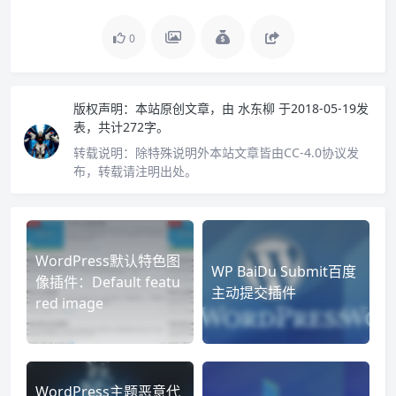
0
版权声明：
本站原创文章，由
水东柳
于2018-05-19发
表，共计272字。
转载说明：
除特殊说明外本站文章皆由CC-4.0协议发
布，转载请注明出处。
WordPress默认特色图
WP BaiDu Submit百度
像插件：Default featu
主动提交插件
red image
WordPress主题恶意代