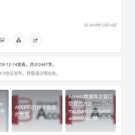
2018年12月14日
18-12-14发表，共计2447字。
4.0协议发布，转载请注明出处。
Access数据库主窗口
ew
隐藏的方法——DoC
ACCESS打印子窗体
有
md.RunCommand
的数据
acCmdAppMinimiz
e