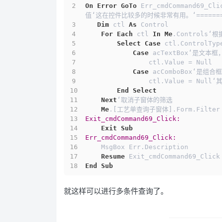
On
Error
GoTo
 Err_cmdCommand69_C
值‘这在控件比较多的时候非常有用。‘==========
Dim
 ctl 
As
 Control
For
Each
 ctl 
In
Me
.Controls‘
Select
Case
 ctl.ControlTyp
Case
 acTextBox‘是
                ctl.Value = Null
Case
 acComboBox‘是组
                ctl.Val
End
Select
Next
‘取消子窗体的筛选
Me
.[工艺单查询子窗体].Form.Filter 
Exit_cmdCommand69_Click:
Exit
Sub
Err_cmdCommand69_Click:
    MsgBox Err.Description
Resume
 Exit_cmdCommand69_Click
End
Sub
就这样可以进行多条件查询了。