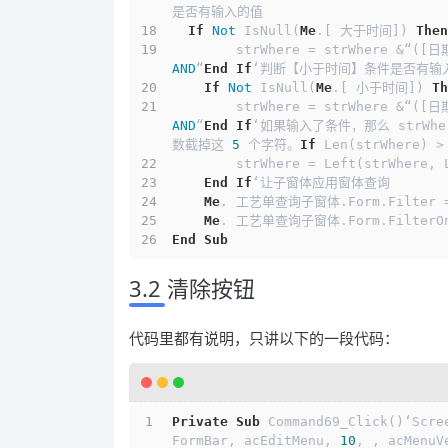
是否有输入的值
If
Not
 IsNull(
Me
.[ 大于时间]) 
Then
        strWhere = strWhere &“
AND
“
End
If
‘判断【小于时间】条件是否有输
If
Not
 IsNull(
Me
.[ 小于时间]) 
Th
        strWhere = strWhere &“
AND
“
End
If
‘如果输入了条件，那么 strWhe
数截掉这 
5
 个字符。
If
 Len(strWhere) >
        strWhere = Left(strWher
End
If
‘让子窗体应用窗体查询
Me
. 工艺单查询子窗体.Form.Filter =
Me
. 工艺单查询子窗体.Form.FilterOn
End
Sub
3.2 清除按钮
代码里都有说明，只讲以下的一段代码：
Private
Sub
 Command69_Click()‘Scre
FormBar, acEditMenu, 
10
, , acMenuV