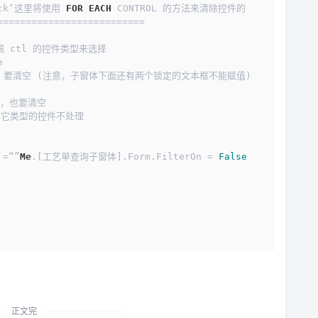
lick‘这里将使用 
FOR
EACH
 CONTROL 的方法来清除控件的
======================
根据 ctl 的控件类型来选择
e
文本框，要清空 (注意，子窗体下面还有两个锁定的文本框不能赋值)
合框，也要清空
ue = Null‘其它类型的控件不处理
=“”
Me
.[工艺单查询子窗体].Form.FilterOn = 
False
正文完