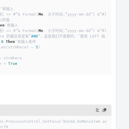
‘有输入
([日期] >= #”& Format(
Me
. 大于时间,“yyyy-mm-dd”) &“#) 
入的值
en
‘有输入
([日期] <= #”& Format(
Me
. 小于时间,“yyyy-mm-dd”) &“#) 
re 的最后肯定有”
AND
“，这是我们不需要的，‘要用 LEFT 函
 
0
Then
‘有输入条件
e, Len(strWhere) – 
5
)
 strWhere
 = 
True
en.PreviousControl.SetFocus‘DoCmd.DoMenuItem ac
er70