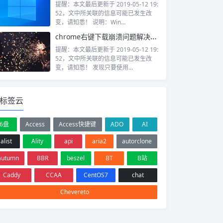
提醒：本文最后更新于 2019-05-12 19:
52，文中所关联的信息可能已发生改
变，请知悉！ 说明：Win...
chrome右键下载崩溃问题解决方法
提醒：本文最后更新于 2019-05-12 19:
52，文中所关联的信息可能已发生改
变，请知悉！ 发现只要使用...
标签云
6盘
Access
Access快捷键
ADO
AI
alist
Ality
api
aria2
autorclone
autumn
BBR
beszel
BT
B站
Caddy
CCAA
CentOS7
chat
Chevereto