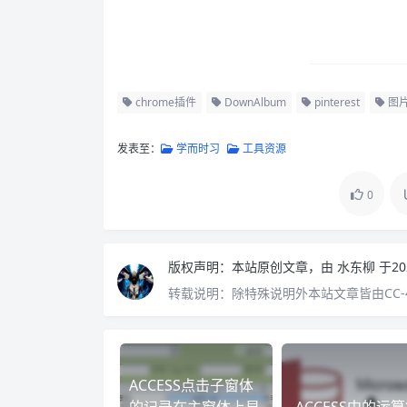
chrome插件
DownAlbum
pinterest
图
发表至：
学而时习
工具资源
0
版权声明：
本站原创文章，由
水东柳
于20
转载说明：
除特殊说明外本站文章皆由CC-
ACCESS点击子窗体
的记录在主窗体上显
ACCESS中的运