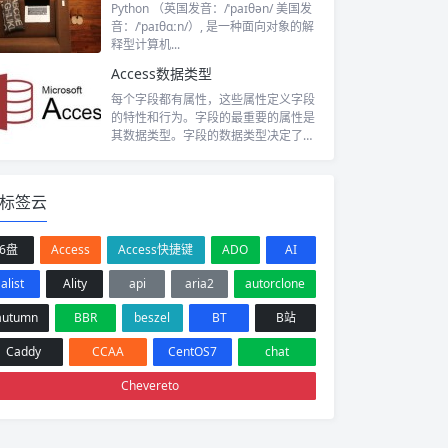
Python （英国发音：/ˈpaɪθən/ 美国发
音：/ˈpaɪθɑːn/）, 是一种面向对象的解
释型计算机...
Access数据类型
每个字段都有属性，这些属性定义字段
的特性和行为。字段的最重要的属性是
其数据类型。字段的数据类型决定了它
可以存储...
标签云
6盘
Access
Access快捷键
ADO
AI
alist
Ality
api
aria2
autorclone
autumn
BBR
beszel
BT
B站
Caddy
CCAA
CentOS7
chat
Chevereto