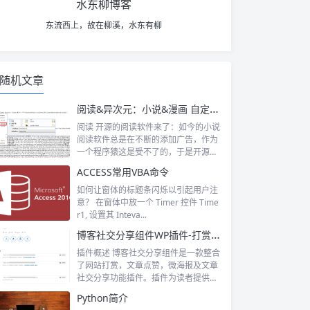
水东柳博客
东流西上，故在柳溪，水东有柳
随机文章
阅读&异次元：小说&漫画 自定义源 免费无广告
阅读 开源的阅读软件来了：如今的小说
阅读软件总是在不断的添加广告，作为
一个程序猿这是受不了的，于是开源的
阅读软...
ACCESS常用VBA命令
如何让窗体的标题条闪烁以引起用户注
意？ 在窗体中放一个 Timer 控件 Time
r1, 设置其 Inteva...
博客社交分享组件WP插件-打赏/点赞/微海报/社交分享四合一
插件概述 博客社交分享组件是一款整合
了网站打赏，文章点赞，微海报及文章
社交分享功能插件。插件为读者提供点
赞、微...
Python简介