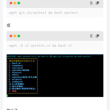
wget git.io/vpstest && bash vpstest
或
wget -O it vpstest.cn && bash it