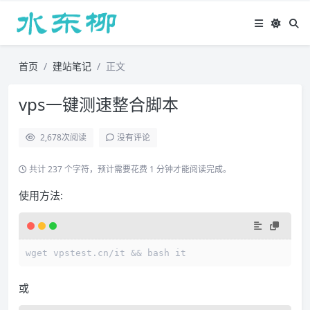
首页
建站笔记
正文
vps一键测速整合脚本
2,678
次阅读
没有评论
共计 237 个字符，预计需要花费 1 分钟才能阅读完成。
使用方法:
wget vpstest.cn/it && bash it
或