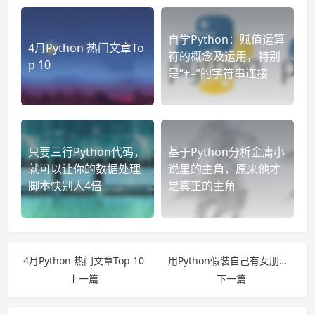
自学Python：赋值运算
4月Python 热门文章To
符的概念及运用，特别
p 10
是“+=”的字符串连接
只要三行Python代码，
基于Python分析金庸小
就可以让你的数据处理
说里的主角，原来他才
脚本快别人4倍
是真正的主角
4月Python 热门文章Top 10
用Python假装自己有女朋友对我表白（附代码）
上一篇
下一篇