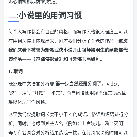
无心插柳柳成荫”的境遇。
二:
小说里的用词习惯
每个人写作都会有自己的风格，而写作风格很大程度上可以
在用词习惯上体现出来，刚才我们分析了金老的作品，
这次
我们来看下被誉为新派武侠小说开山祖师梁羽生的两部部代
表作品——《萍踪侠影录》和《云海玉弓缘》。
1. 取词
既然是中文语言分析那
第一步当然还是分词了
，考虑到
“说”、“走”、“开始”、“平常”等简单词语使用频率通常很高且
难以体现写作风格。
这里我们仅提取词长度不小于 4 的成语、俗语和短语进行分
析。同时，考虑到某些人名（例如：上官婉儿、澹台灭明）
等专有名词会对分析结果造成干扰，在分词取词的时候可以