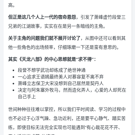
高。
但正是这几个人上一代的宿命恩怨
，引发了萧峰虚竹段誉三
兄弟的江湖故事，实实在在是另一条暗线的主角。
关于主角的问题我们就不展开讨论了
，从图中还可以看到其
他一些角色的出场频率，仔细琢磨一下还是蛮有意思的。
其实《天龙八部》的中心思想就是“求不得”：
段誉不想学武功却练成了绝世神通
一心追求王语嫣最终美人对慕容复不离不弃
萧峰立志保卫大宋没想到自己居然是契丹人
决定与阿朱塞外牧马，然而造化弄人，心爱的人却死在
自己手上
世间种种往往难以掌控，所以我们平时阅读、学习的过程中
也不必过于心浮气躁、急功近利，还是要平心静气、踏实苦
练，即使目标无法完全实现也可能遇到“有心栽花花不开、