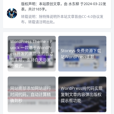
版权声明：
本站原创文章，由
水东柳
于2024-03-22发
表，共计165字。
转载说明：
除特殊说明外本站文章皆由CC-4.0协议发
布，转载请注明出处。
WordPress Theme – P
uock 一款基于WordPr
Storeys-免费资源下载
ess开发的高颜值的自适
站WordPress主题
应主题，支持白天与黑
夜模式。
网站底部添加网站运行
WordPress纯代码实现
时间代码，自动计算精
复制文章内容弹出版权
确到秒
提示框功能