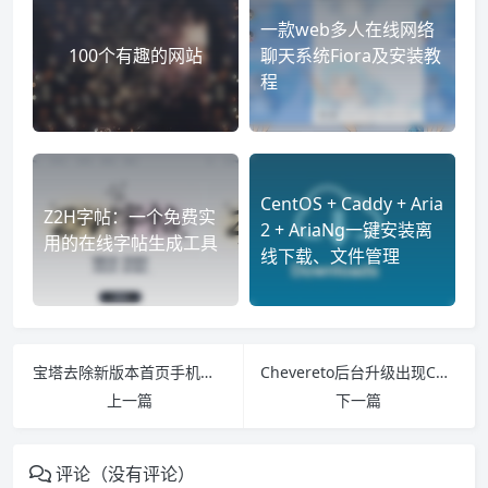
一款web多人在线网络
100个有趣的网站
聊天系统Fiora及安装教
程
CentOS + Caddy + Aria
Z2H字帖：一个免费实
2 + AriaNg一键安装离
用的在线字帖生成工具
线下载、文件管理
宝塔去除新版本首页手机强制登录的方法
Chevereto后台升级出现Can’t write into /app/install/update/temp/ path错误的解决方法
上一篇
下一篇
评论（没有评论）