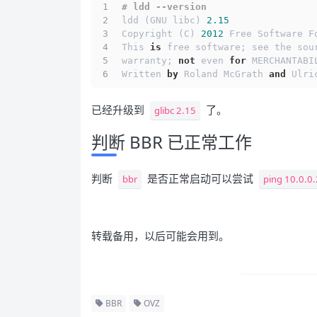
# ldd --version
ldd (GNU libc) 
2.15
Copyright (C) 
2012
 Free Software F
This 
is
 free software; see the sou
warranty; 
not
 even 
for
 MERCHANTABI
Written 
by
 Roland McGrath 
and
 Ulri
已经升级到
了。
glibc 2.15
判断 BBR 已正常工作
判断
是否正常启动可以尝试
bbr
ping 10.0.0.
转载备用，以后可能会用到。
BBR
OVZ