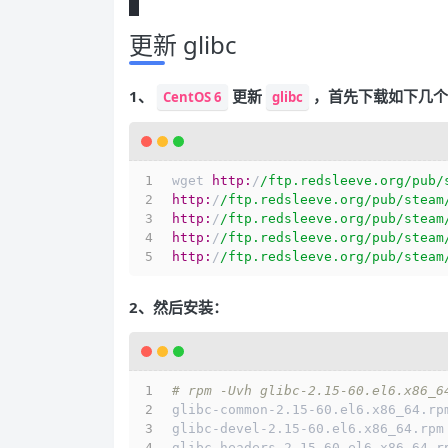
更新 glibc
1、
更新
，首先下载如下几个
CentOS 6
glibc
wget 
http:
/
/ftp.redsleeve.org/pub
/
http:
/
/ftp.redsleeve.org/pub
/steam
http:
/
/ftp.redsleeve.org/pub
/steam
http:
/
/ftp.redsleeve.org/pub
/steam
http:
/
/ftp.redsleeve.org/pub
/steam
2、然后安装：
# rpm -Uvh glibc-2.15-60.el6.x86_6
glibc-common-2.15-60.el6.x86_64.rp
glibc-devel-2.15-60.el6.x86_64.rpm
glibc-headers-2.15-60.el6.x86_64.r