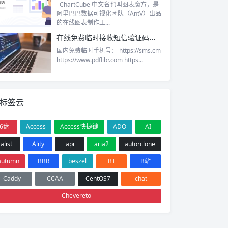
ChartCube 中文名也叫图表魔方，是
阿里巴巴数据可视化团队（AntV）出品
的在线图表制作工...
在线免费临时接收短信验证码信息平台 用于注册网站/软件 保护隐私安全
国内免费临时手机号： https://sms.cm
https://www.pdflibr.com https...
标签云
6盘
Access
Access快捷键
ADO
AI
alist
Ality
api
aria2
autorclone
autumn
BBR
beszel
BT
B站
Caddy
CCAA
CentOS7
chat
Chevereto