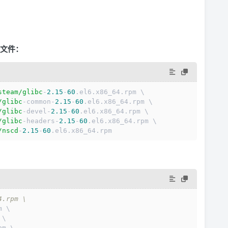
文件：
steam/glibc
-
2.15
-
60
.el6.x86_64.rpm \
/glibc
-common-
2.15
-
60
.el6.x86_64.rpm \
/glibc
-devel-
2.15
-
60
.el6.x86_64.rpm \
/glibc
-headers-
2.15
-
60
.el6.x86_64.rpm \
/nscd
-
2.15
-
60
.el6.x86_64.rpm
4.rpm \
m \
 \
pm \