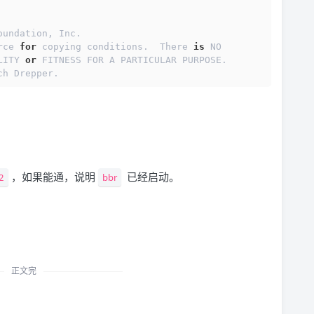
oundation, Inc.
rce 
for
 copying conditions.  There 
is
 NO
LITY 
or
 FITNESS FOR A PARTICULAR PURPOSE.
ch Drepper.
，如果能通，说明
已经启动。
2
bbr
正文完