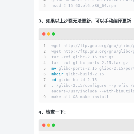
nscd-2.15-60.el6.x86_64.rpm
3、如果以上步骤无法更新，可以手动编译更新
wget http://ftp.gnu.org/gnu/glibc/
wget http://ftp.gnu.org/gnu/glibc/
tar -zxf glibc-2.15.tar.gz
tar -zxf glibc-ports-2.15.tar.gz
mv
 glibc-ports-2.15 glibc-2.15/por
mkdir
 glibc-build-2.15
cd
 glibc-build-2.15
../glibc-2.15/configure --prefix=/
eaders=/usr/include --with-binutil
make all && make install
4、检查一下：