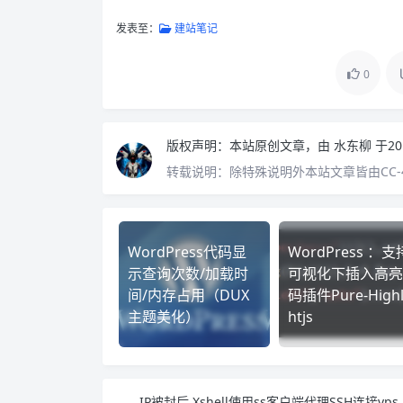
发表至：
建站笔记
0
版权声明：
本站原创文章，由
水东柳
于20
转载说明：
除特殊说明外本站文章皆由CC-
WordPress代码显
WordPress ：支
示查询次数/加载时
可视化下插入高亮
间/内存占用（DUX
码插件Pure-Highl
主题美化）
htjs
IP被封后 Xshell使用ss客户端代理SSH连接vps