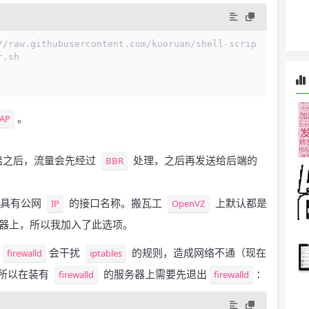
//raw.githubusercontent.com/kuoruan/shell-scrip
r.sh
。
AP
启之后，流量会先经过
处理，之后再发送给后端的
BBR
上具有公网
的接口名称。搬瓦工
上默认都是
IP
OpenVZ
器上，所以我加入了此选项。
会干扰
的规则，造成网络不通（现在
firewalld
iptables
所以在装有
的服务器上需要先退出
：
firewalld
firewalld