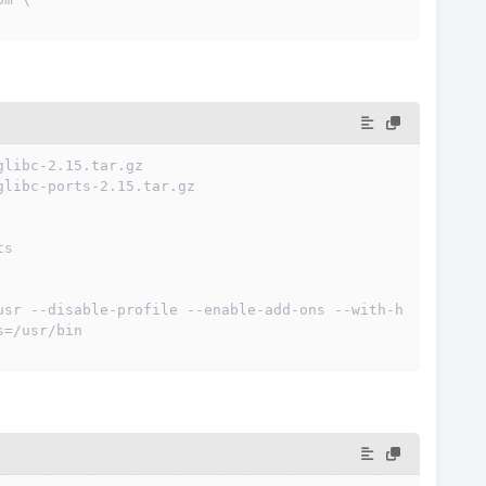
glibc-2.15.tar.gz
glibc-ports-2.15.tar.gz
ts
usr --disable-profile --enable-add-ons --with-h
s=/usr/bin