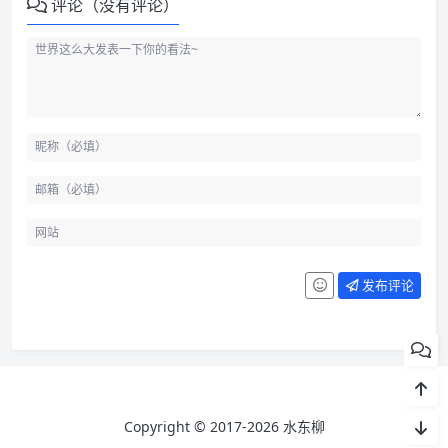
评论（没有评论）
发布评论
Copyright © 2017-2026 水东柳