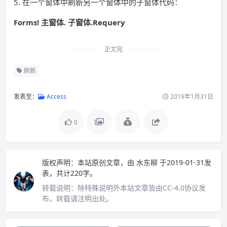
5. 在一个窗体中刷新另一个窗体中的子窗体代码：
Forms! 主窗体. 子窗体.Requery
正文完
刷新
发表至：
Access
2019年1月31日
0
版权声明：
本站原创文章，由
水东柳
于2019-01-31发
表，共计220字。
转载说明：
除特殊说明外本站文章皆由CC-4.0协议发
布，转载请注明出处。