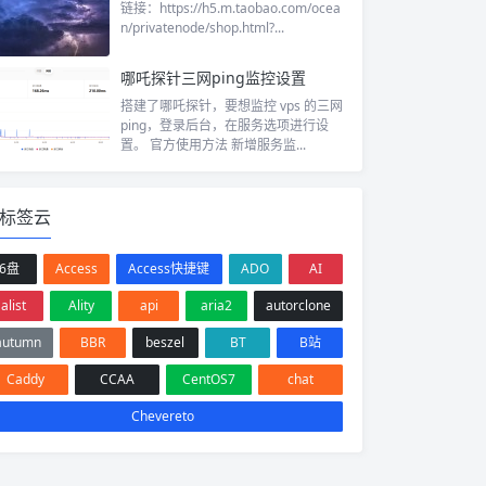
链接：https://h5.m.taobao.com/ocea
n/privatenode/shop.html?...
哪吒探针三网ping监控设置
搭建了哪吒探针，要想监控 vps 的三网
ping，登录后台，在服务选项进行设
置。 官方使用方法​ 新增服务监...
标签云
6盘
Access
Access快捷键
ADO
AI
alist
Ality
api
aria2
autorclone
autumn
BBR
beszel
BT
B站
Caddy
CCAA
CentOS7
chat
Chevereto