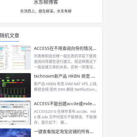
水东柳博客
东流西上，故在柳溪，水东有柳
随机文章
ACCESS在不用查阅向导的情况下创建列表框和组合框
列表框和组合框一般在表的字段下使用
查阅向导属性进行建立，但这种情况下
一般会建立表的关系。还有一张情况是
不用查阅...
technovm新产品 HKBN 商宽 KVM NAT VPS
新产品 HKBN 商宽 KVM NAT VPS 上线,
解锁全绿 提供 DNS 解锁 Netflix/Disn...
ACCESS不能创建accde或mde文件的解决方法
ACCESS2010 在保存发布 accde、md
e 或 ade 文件时提示不能错误，不能保
存，提示如下： 解...
一键查看指定淘宝店铺的所有买家秀