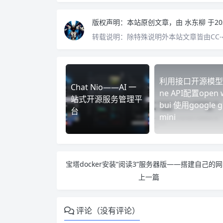
版权声明：
本站原创文章，由
水东柳
于20
转载说明：
除特殊说明外本站文章皆由CC-
利用接口开源模型
Chat Nio——AI 一
ne API配置open 
站式开源服务管理平
bui 使用google g
台
mini
宝塔do
上一篇
评论（没有评论）