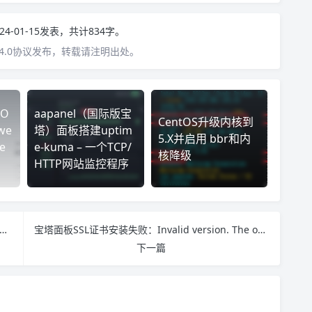
24-01-15发表，共计834字。
4.0协议发布，转载请注明出处。
O
aapanel（国际版宝
CentOS升级内核到
we
塔）面板搭建uptim
5.X并启用 bbr和内
e
e-kuma – 一个TCP/
核降级
HTTP网站监控程序
cker安装“阅读3”服务器版——搭建自己的网文阅读器，安卓的 “阅读” APP 网页版
宝塔面板SSL证书安装失败：Invalid version. The only valid version for X509Req is 0解决方法
下一篇