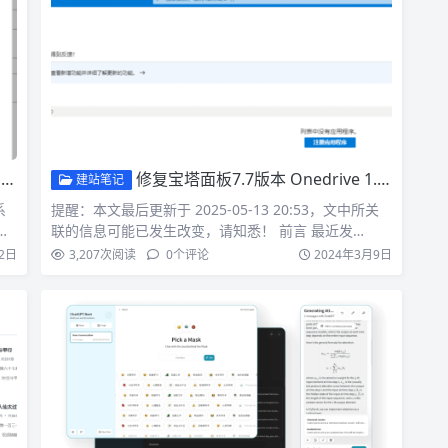
法
修复宝塔面板7.7版本 Onedrive 1.6 备份插件失效
建站笔记
系
提醒：本文最后更新于 2025-05-13 20:53，文中所关
塔
联的信息可能已发生改变，请知悉！ 前言 最近发…
2日
3,207
次阅读
0
个评论
2024年3月9日