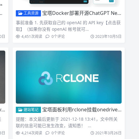
宝塔Docker部署开源ChatGPT Next Web
工具资源
事前准备 1. 先获取自己的 openAI 的 API key【点击获
取】（如果你没有 openAI 帐号就可…
0日
4,451
次阅读
0
个评论
2023年10月5日
份
宝塔面板利用rclone挂载onedrive到vps服务器
建站笔记
关
提醒：本文最后更新于 2021-12-18 13:41，文中所关
联的信息可能已发生改变，请知悉！ …
3日
4,214
次阅读
0
个评论
2021年3月26日