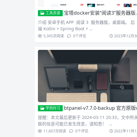
宝塔docker安装“阅读3”服务器版——搭建自己的网文阅读器，安卓的 “阅读” APP 网页版
工具资源
介绍 安卓手机 APP 阅读 3 服务器版，桌面端。 后
端 Kotlin + Spring Boot + …
5,305
次阅读
0
个评论
2023年12月3
btpanel-v7.7.0-backup 官方原版v7.7.0版本面板备
学而时习
提醒：本文最后更新于 2024-03-11 20:33，文中所
联的信息可能已发生改变，请知悉！ …
11,607
次阅读
0
个评论
2022年11月1