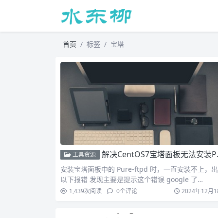
首页
标签
宝塔
解决CentOS7宝塔面板无法安装Pure-ftpd
工具资源
安装宝塔面板中的 Pure-ftpd 时，一直安装不上，
以下报错 发现主要是提示这个错误 google 了…
1,439
次阅读
0
个评论
2024年12月1