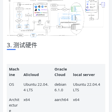
3. 测试硬件
Mach
Oracle
ine
Alicloud
Cloud
local server
OS
Ubuntu 22.04.
debian
Ubuntu 22.04.4
4 LTS
6.1.0
LTS
Archit
x64
aarch64
x64
ectur
e