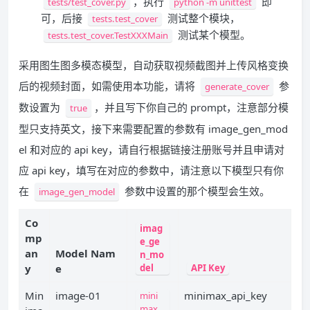
，执行
即
tests/test_cover.py
python -m unittest
可，后接
测试整个模块，
tests.test_cover
测试某个模型。
tests.test_cover.TestXXXMain
采用图生图多模态模型，自动获取视频截图并上传风格变换
后的视频封面，如需使用本功能，请将
参
generate_cover
数设置为
，并且写下你自己的 prompt，注意部分模
true
型只支持英文，接下来需要配置的参数有 image_gen_mod
el 和对应的 api key，请自行根据链接注册账号并且申请对
应 api key，填写在对应的参数中，请注意以下模型只有你
在
参数中设置的那个模型会生效。
image_gen_model
Co
imag
mp
e_ge
an
Model Nam
n_mo
y
e
del
API Key
Min
image-01
minimax_api_key
mini
max