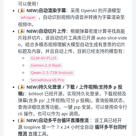
可以使用！
(🎉 NEW)自动渲染字幕
：采用 OpenAI 的开源模型
，自动识别视频内语音并转换为字幕渲染至
whisper
视频中。
(🎉 NEW)自动切片上传
：根据弹幕密度计算寻找高能
片段并切片，该自动切片工具库已开源 auto-slice-vide
o，结合多模态视频理解大模型自动生成有意思的切片
标题及内容，并且自动上传，目前已经支持的模型有：
GLM-4V-PLUS
Gemini-2.0-flash
Qwen-2.5-72B-Instruct
SenseNova V6 Pro
(🎉 NEW)持久化登录 / 下载 / 上传视频(支持多 p 投
稿)
：bilitool 已经开源，实现持久化登录，下载视频及
弹幕(含多 p)/ 上传视频(可分 p 投稿)，查询投稿状态，
查询详细信息等功能，一键 pip 安装，可以使用命令行
cli 操作，也可以作为 api 调用。
(🎉 NEW)自动多平台循环直播推流
：该工具已经开
源 looplive 是一个 7 x 24 小时全自动
循环多平台同时
推流
直播工具。