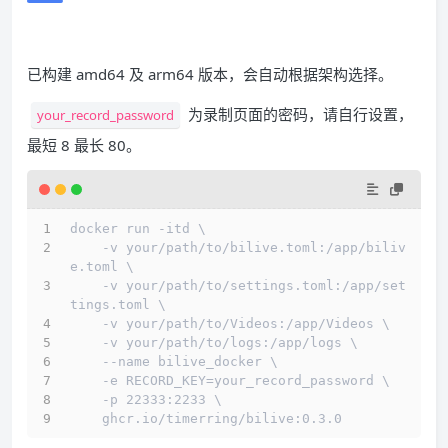
已构建 amd64 及 arm64 版本，会自动根据架构选择。
为录制页面的密码，请自行设置，
your_record_password
最短 8 最长 80。
docker run -itd \
    -v your/path/to/bilive.toml:/app/biliv
e.toml \
    -v your/path/to/settings.toml:/app/set
tings.toml \
    -v your/path/to/Videos:/app/Videos \
    -v your/path/to/logs:/app/logs \
    --name bilive_docker \
    -e RECORD_KEY=your_record_password \
    -p 22333:2233 \
    ghcr.io/timerring/bilive:0.3.0