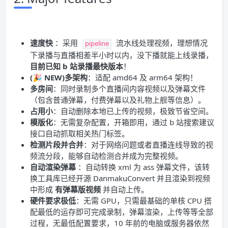
速度快
：采用
流水线处理视频，理想情况
pipeline
下录播与直播相差半小时以内，没下播就能上线录播，
目前已知 b 站录播最快版本
！
(🎉 NEW)多架构
：适配 amd64 及 arm64 架构！
多房间
：同时录制多个直播间内容视频以及弹幕文件
（包含普通弹幕，付费弹幕以及礼物上舰等信息）。
占用小
：自动删除本地已上传的视频，极致节省空间。
模版化
：无需复杂配置，开箱即用，通过 b 站搜索建议
接口自动抓取相关热门标签。
检测片段并合并
：对于网络问题或者直播连线导致的视
频流分段，能够自动检测合并成为完整视频。
自动渲染弹幕
：自动转换 xml 为 ass 弹幕文件，该转
换工具库已经开源 DanmakuConvert 并且渲染到视频
中形成
有弹幕版视频
并自动上传。
硬件要求极低
：无需 GPU，只需最基础的单核 CPU 搭
配最低的运存即可完成录制，弹幕渲染，上传等等全部
过程，无最低配置要求，10 年前的电脑或服务器依然