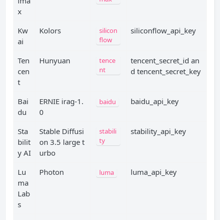
ima
x
Kw
Kolors
siliconflow_api_key
silicon
flow
ai
Ten
Hunyuan
tencent_secret_id an
tence
nt
cen
d tencent_secret_key
t
Bai
ERNIE irag-1.
baidu_api_key
baidu
du
0
Sta
Stable Diffusi
stability_api_key
stabili
ty
bilit
on 3.5 large t
y AI
urbo
Lu
Photon
luma_api_key
luma
ma
Lab
s