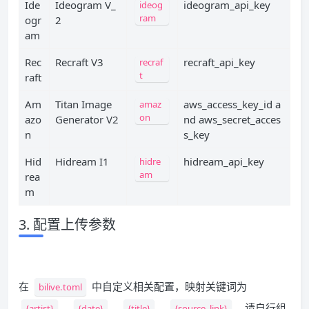
Ide
Ideogram V_
ideogram_api_key
ideog
ram
ogr
2
am
Rec
Recraft V3
recraft_api_key
recraf
t
raft
Am
Titan Image
aws_access_key_id a
amaz
on
azo
Generator V2
nd aws_secret_acces
n
s_key
Hid
Hidream I1
hidream_api_key
hidre
am
rea
m
3. 配置上传参数
在
中自定义相关配置，映射关键词为
bilive.toml
、
、
、
，请自行组
{artist}
{date}
{title}
{source_link}