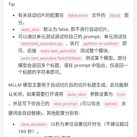
Tip
有关自动切片的配置在
文件的
部
bilive.toml
[slice]
分。
默认为 false, 即不进行自动切片。
auto_slice
可以通过单元测试调试你自己的 prompt，单元测试在
，执行
即
tests/test_autoslice.py
python -m unittest
可，后接
测试整个模块，
tests.test_autoslice
测试某个模型。部分
tests.test_autoslice.TestXXXMain
模型会返回多个标题，请在 prompt 中指出，仅返回一
个标题的字符串即可。
MLLM 模型主要用于自动切片后的切片标题生成，此功能默
认关闭，如果需要打开请将
参数设置为
auto_slice
true
，并且写下你自己的
(可以包含
关
slice_prompt
{artist}
键词会自动替换)，其他配置分别有：
以秒为单位设置切片时长（不建议超过
slice_duration
180 秒）。