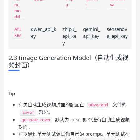
m_
u
i
va
mo
del
qwen_api_k
zhipu_
gemini_
sensenov
API
key
ey
api_ke
api_key
a_api_key
y
2.3 Image Generation Model（自动生成视
频封面）
Tip
有关自动生成视频封面的配置在
文件的
bilive.toml
部分。
[cover]
默认为 false, 即不进行自动生成视频
generate_cover
封面。
可以通过单元测试调试你自己的 prompt，单元测试在