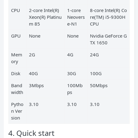
CPU
2-core Intel(R)
1-core
8-core Intel(R) Co
Xeon(R) Platinu
Neovers
re(TM) i5-9300H
m 85
e-N1
CPU
GPU
None
None
Nvidia GeForce G
TX 1650
Mem
2G
4G
24G
ory
Disk
40G
30G
100G
Band
3Mbps
100Mb
50Mbps
width
ps
Pytho
3.10
3.10
3.10
n Ver
sion
4. Quick start