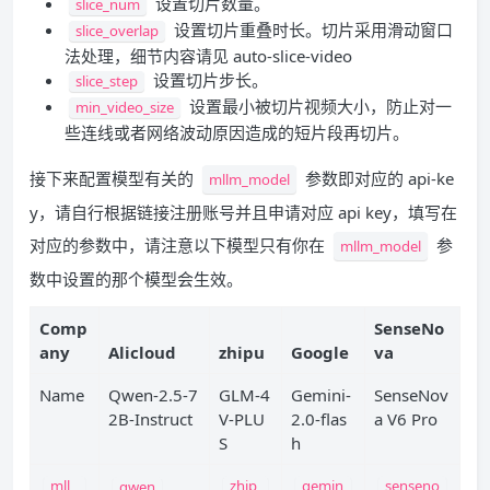
设置切片数量。
slice_num
设置切片重叠时长。切片采用滑动窗口
slice_overlap
法处理，细节内容请见 auto-slice-video
设置切片步长。
slice_step
设置最小被切片视频大小，防止对一
min_video_size
些连线或者网络波动原因造成的短片段再切片。
接下来配置模型有关的
参数即对应的 api-ke
mllm_model
y，请自行根据链接注册账号并且申请对应 api key，填写在
对应的参数中，请注意以下模型只有你在
参
mllm_model
数中设置的那个模型会生效。
Comp
SenseNo
any
Alicloud
zhipu
Google
va
Name
Qwen-2.5-7
GLM-4
Gemini-
SenseNov
2B-Instruct
V-PLU
2.0-flas
a V6 Pro
S
h
mll
zhip
gemin
senseno
qwen