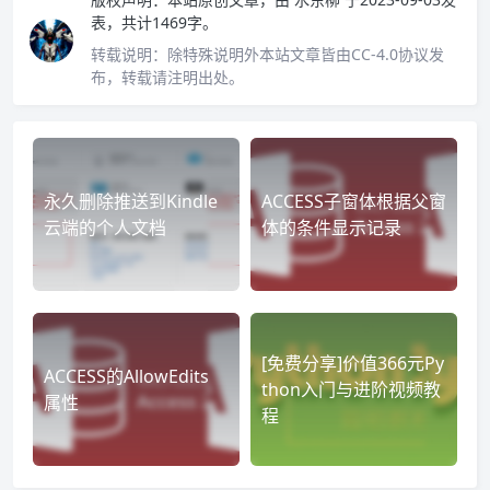
表，共计1469字。
转载说明：
除特殊说明外本站文章皆由CC-4.0协议发
布，转载请注明出处。
永久删除推送到Kindle
ACCESS子窗体根据父窗
云端的个人文档
体的条件显示记录
[免费分享]价值366元Py
ACCESS的AllowEdits
thon入门与进阶视频教
属性
程