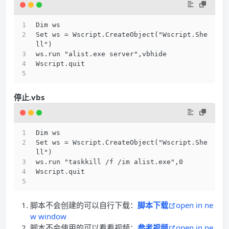
Dim ws
Set ws = Wscript.CreateObject("Wscript.She
ll")
ws.run "alist.exe server",vbhide
Wscript.quit
停止.vbs
Dim ws
Set ws = Wscript.CreateObject("Wscript.She
ll")
ws.run "taskkill /f /im alist.exe",0
Wscript.quit
脚本不会创建的可以自行下载：
脚本下载
open in ne
w window
脚本不会使用的可以看看视频：
参考视频
open in ne