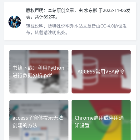
版权声明：
本站原创文章，由
水东柳
于2022-11-06发
表，共计892字。
转载说明：
除特殊说明外本站文章皆由CC-4.0协议发
布，转载请注明出处。
书籍下载：利用Python
ACCESS常用VBA命令
进行数据分析.pdf
access子窗体提示无法
Chrome启用或停用通
创建的方法
知设置