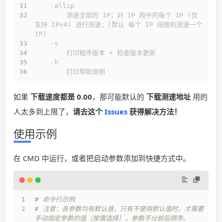
    -allip
        测速全部的 IP；对 IP 段中的每个 IP (仅
支持 IPv4) 进行测速；(默认 每个 IP 段随机测速一个 
IP)
    -v
        打印程序版本 + 检查版本更新
    -h
        打印帮助说明
如果
下载速度都是 0.00
，那可能默认的
下载测速地址
用的
人太多到上限了，
请去这个
Issues
获得解决方法！
使用示例
在 CMD 中运行，或者把启动参数添加到快捷方式中。
# 命令行示例
# 注意：各参数均有默认值，只有不使用默认值时，才需要
手动指定参数的值（按需选择），参数不分前后顺序。