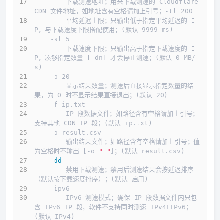
        下载测速地址；用来下载测速的 Cloudflare 
CDN 文件地址，如地址含有空格请加上引号；-tl 200
        平均延迟上限；只输出低于指定平均延迟的 I
P，与下载速度下限搭配使用；(默认 9999 ms)
    -sl 5
        下载速度下限；只输出高于指定下载速度的 I
P，凑够指定数量 [-dn] 才会停止测速；(默认 0 MB/
s)
    -p 20
        显示结果数量；测速后直接显示指定数量的结
果，为 0 时不显示结果直接退出；(默认 20)
    -f ip.txt
        IP 段数据文件；如路径含有空格请加上引号；
支持其他 CDN IP 段；(默认 ip.txt)
    -o result.csv
        输出结果文件；如路径含有空格请加上引号；值
为空格时不输出 [-o 
" "
]；(默认 result.csv)
    -
dd
        禁用下载测速；禁用后测速结果会按延迟排序
（默认按下载速度排序）；(默认 启用)
    -ipv6
        IPv6 测速模式；确保 IP 段数据文件内只包
含 IPv6 IP 段，软件不支持同时测速 IPv4+IPv6；
(默认 IPv4)