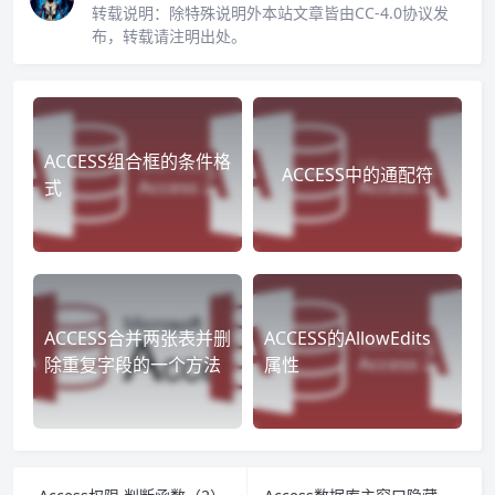
转载说明：
除特殊说明外本站文章皆由CC-4.0协议发
布，转载请注明出处。
ACCESS组合框的条件格
ACCESS中的通配符
式
ACCESS合并两张表并删
ACCESS的AllowEdits
除重复字段的一个方法
属性