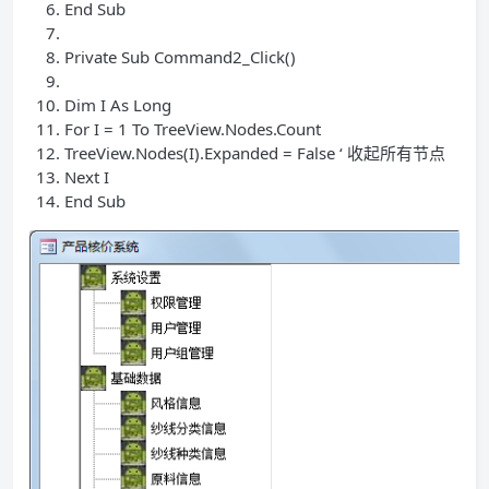
End Sub
Private Sub Command2_Click()
Dim I As Long
For I =
1
To TreeView.Nodes.Count
TreeView.Nodes(I).Expanded = False ‘ 收起所有节点
Next I
End Sub