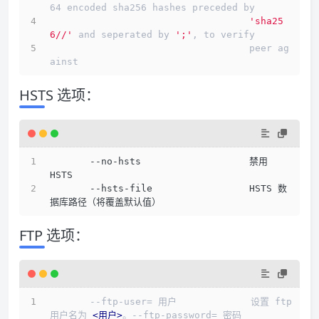
64 encoded sha256 hashes preceded by
'sha25
6//'
 and seperated by 
';'
, to verify
                                   peer ag
ainst
HSTS 选项：
       --no-hsts                   禁用 
HSTS
       --hsts-file                 HSTS 数
据库路径（将覆盖默认值）
FTP 选项：
       --ftp-user= 用户             设置 ftp 
用户名为 
<
用户
>
。--ftp-password= 密码         