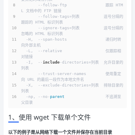
       --follow-ftp                跟踪 HTM
L 文档中的 FTP 链接
       --follow-tags=列表          逗号分隔的
跟踪的 HTML 标识列表
       --ignore-tags=列表          逗号分隔的
忽略的 HTML 标识列表
  -H,  --span-hosts                递归时转
向外部主机
  -L,  --relative                  仅跟踪相
对链接
  -I,  --
include
-directories=列表  允许目录的
列表
       --trust-server-names        使用重定
向 URL 的最后一段作为本地文件名
  -X,  --exclude-directories=列表  排除目录的
列表
  -np, --no-
parent
                 不追溯至
父目录
1、使用 wget 下载单个文件
以下的例子是从网络下载一个文件并保存在当前目录