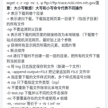
wget -c -r -np -nc -L -p ftp://ftp-trace.ncbi.nlm.nih.gov
注
意：大小写敏感！大写和小写命令代表不同操作
-P 表示下载到哪个目录
-r 表示递归下载，下载指定网页某一目录下（包括子目录）
的所有文件
-np 不要追溯到父目录
-k 表示将下载的网页里的链接修改为本地链接.（下载整个
站点后脱机浏览网页，最好加上这个参数
-p 获得所有显示网页所需的元素，如图片等
-c 断点续传
-nd 递归下载时不创建一层一层的目录，把所有的文件下载
到当前目录
-o 将 log 日志指定保存到文件（新建一个文件）
-a, –append-output=FILE 把记录追加到 FILE 文件中
-A 指定要下载的文件样式列表，多个样式用逗号分隔
-A zip 只下载指定文件类型（zip）
-N 不要重新下载文件除非比本地文件新
-O test.zip 下载并以不同的文件名保存
-nc 不要覆盖存在的文件或使用.# 前缀
-m, –mirror 等价于 -r -N -l inf -nr