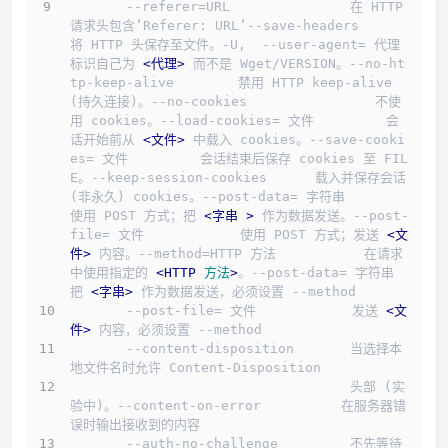
       --referer=URL               在 HTTP 
请求头包含‘Referer: URL’--save-headers              
将 HTTP 头保存至文件。-U,  --user-agent= 代理           
标识自己为 
<
代理
>
 而不是 Wget/VERSION。--no-ht
tp-keep-alive        禁用 HTTP keep-alive 
(持久连接)。--no-cookies                不使
用 cookies。--load-cookies= 文件         会
话开始前从 
<
文件
>
 中载入 cookies。--save-cooki
es= 文件         会话结束后保存 cookies 至 FIL
E。--keep-session-cookies      载入并保存会话 
(非永久) cookies。--post-data= 字符串          
使用 POST 方式；把 
<
字串
 >
 作为数据发送。--post-
file= 文件            使用 POST 方式；发送 
<
文
件
>
 内容。--method=HTTP 方法           在请求
中使用指定的 
<
HTTP
方法
>
。--post-data= 字符串          
把 
<
字串
>
 作为数据发送，必须设置 --method
       --post-file= 文件            发送 
<
文
件
>
 内容，必须设置 --method
       --content-disposition       当选择本
地文件名时允许 Content-Disposition
                                   头部 (实
验中)。--content-on-error          在服务器错
误时输出接收到的内容
       --auth-no-challenge         不先等待