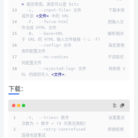
>
 报告带宽。类型可以是 bits
  -i,  --input-file= 文件           下载本地
或外部 
<
文件
>
 中的 URL
  -F,  --force-html                把输入文
件当成 HTML 文件
  -B,  --base=URL                  解析相对
于 URL 的 HTML 输入文件链接 (-i -F)
       --config= 文件               指定要使
用的配置文件
       --no-cookies                不读取任
何配置文件
       --rejected-log= 文件         将拒绝 U
RL 的原因写入 
<
文件
>
。
下载：
  -t,  --tries= 数字                设置重试
次数为 < 数字 > (0 代表无限制)
       --retry-connrefused         即使拒绝
连接也是重试