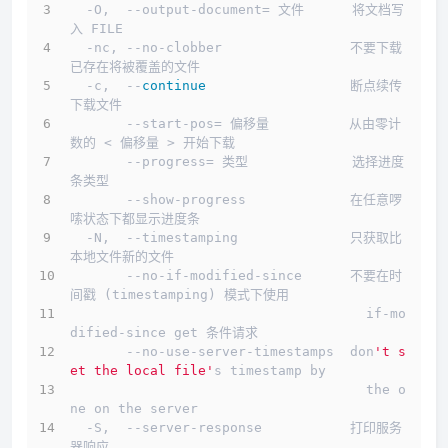
  -O,  --output-document= 文件      将文档写
入 FILE
  -nc, --no-clobber                不要下载
已存在将被覆盖的文件
  -c,  --
continue
                  断点续传
下载文件
       --start-pos= 偏移量          从由零计
数的 < 偏移量 > 开始下载
       --progress= 类型             选择进度
条类型
       --show-progress             在任意啰
嗦状态下都显示进度条
  -N,  --timestamping              只获取比
本地文件新的文件
       --no-if-modified-since      不要在时
间戳 (timestamping) 模式下使用
                                     if-mo
dified-since get 条件请求
       --no-use-server-timestamps  don
't s
et the local file'
s timestamp by
                                     the o
ne on the server
  -S,  --server-response           打印服务
器响应