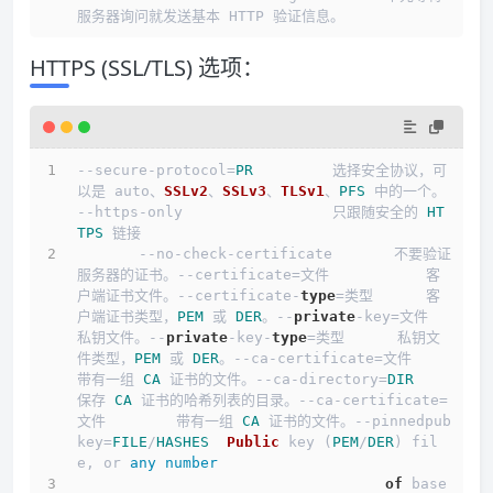
服务器询问就发送基本 HTTP 验证信息。
HTTPS (SSL/TLS) 选项：
--secure-protocol=
PR
         选择安全协议，可
以是 auto、
SSLv2
、
SSLv3
、
TLSv1
、
PFS
 中的一个。
--https-only                 只跟随安全的 
HT
TPS
 链接
       --no-check-certificate       不要验证
服务器的证书。--certificate=文件           客
户端证书文件。--certificate-
type
=类型      客
户端证书类型，
PEM
 或 
DER
。--
private
-key=文件           
私钥文件。--
private
-key-
type
=类型      私钥文
件类型，
PEM
 或 
DER
。--ca-certificate=文件        
带有一组 
CA
 证书的文件。--ca-directory=
DIR
保存 
CA
 证书的哈希列表的目录。--ca-certificate=
文件        带有一组 
CA
 证书的文件。--pinnedpub
key=
FILE
/
HASHES
Public
 key (
PEM
/
DER
) fil
e, or 
any
number
of
 base