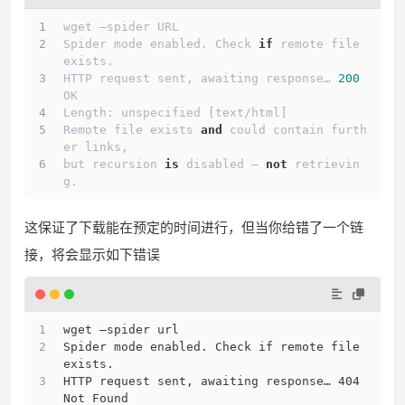
wget –spider URL 
Spider mode enabled. Check 
if
 remote file 
exists. 
HTTP request sent, awaiting response… 
200
OK 
Length: unspecified [text/html] 
Remote file exists 
and
 could contain furth
er links, 
but recursion 
is
 disabled — 
not
 retrievin
g.
这保证了下载能在预定的时间进行，但当你给错了一个链
接，将会显示如下错误
wget –spider url 
Spider mode enabled. Check if remote file 
exists. 
HTTP request sent, awaiting response… 404 
Not Found 