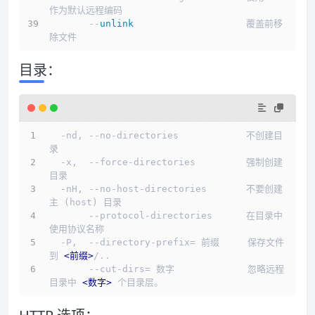
作为默认远程编码
       --
unlink
                    覆盖前移
除文件
目录：
  -nd, --no-directories            不创建目
录
  -x,  --force-directories         强制创建
目录
  -nH, --no-host-directories       不要创建
主 (host) 目录
       --protocol-directories      在目录中
使用协议名称
  -P,  --directory-prefix= 前缀     保存文件
到 
<
前缀
>
/..
       --cut-dirs= 数字             忽略远程
目录中 
<
数字
>
 个目录层。