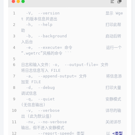
  -V,  --version                   显示 Wge
t 的版本信息并退出
  -h,  --help                      打印此帮
助
  -b,  --background                启动后转
入后台
  -e,  --execute= 命令              运行一个
“.wgetrc”风格的命令 ```
日志和输入文件：-o,  --output-file= 文件          
将日志信息写入 FILE
  -a,  --append-output= 文件        将信息添
加至 FILE
  -d,  --debug                     打印大量
调试信息
  -q,  --quiet                     安静模式 
(无信息输出)
  -v,  --verbose                   详尽的输
出 (此为默认值)
  -nv, --no-verbose                关闭详尽
输出，但不进入安静模式
       --report-speed= 类型         以 
<
类型