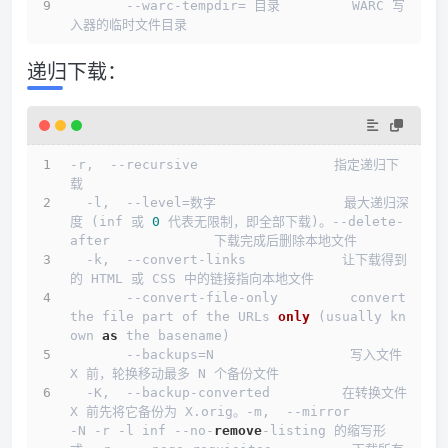
       --warc-tempdir= 目录         WARC 写
入器的临时文件目录
递归下载：
-r,  --recursive                 指定递归下
载
  -l,  --level=数字                最大递归深
度 (inf 或 
0
 代表无限制，即全部下载)。--delete-
after             下载完成后删除本地文件
  -k,  --convert-links            让下载得到
的 HTML 或 CSS 中的链接指向本地文件
       --convert-file-
only         convert 
the file part of the URLs 
only
 (
usually kn
own 
as
 the basename
)
       --backups
=N                 写入文件 
X 前，轮换移动最多 N 个备份文件
  -K,  --backup-converted         在转换文件 
X 前先将它备份为 X.orig。-m,  --mirror                   
-N -r -l inf --no-
remove
-listing 的缩写形