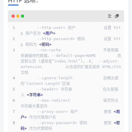
HTTP 选项：
       --http-user= 用户            设置 htt
p 用户名为 
<
用户
>
       --http-password= 密码        设置 htt
p 密码为 
<
密码
>
       --no-cache                  不使用服
务器缓存的数据。--default-page=NAME         改
变默认页 (通常是“index.html”)。-E,  --adjust-
extension          以合适的扩展名保存 HTML/CSS 
文档
       --ignore-length             忽略头部
的‘Content-Length’区域
       --header= 字符串             在头部插
入 
<
字符串
>
       --max-redirect              每页所允
许的最大重定向
       --proxy-user= 用户           使用 
<
用
户
>
 作为代理用户名
       --proxy-password= 密码       使用 
<
密
码
>
 作为代理密码