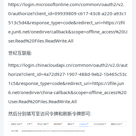
https://login.microsoftonline.com/common/oauth2/v2.
0/authorize?client_id=09939809-c617-43c8-a220-a93c1
513c5d4&response_type=code&redirect_uri=https://zfil
e.jun6.net/onedirve/callback&scope=offline_access%20U
ser.Read%20Files.ReadWrite.All
世纪互联版:
https://login.chinacloudapi.cn/common/oauth2/v2.0/aut
horize?client_id=4a72d927-1907-488d-9eb2-1b465c53c
1c5&response_type=code&redirect_uri=https://zfile.jun
6.net/onedirve/china-callback&scope=offline_access%20
User.Read%20Files.ReadWrite.All
然后分别填写至访问令牌和刷新令牌即可: