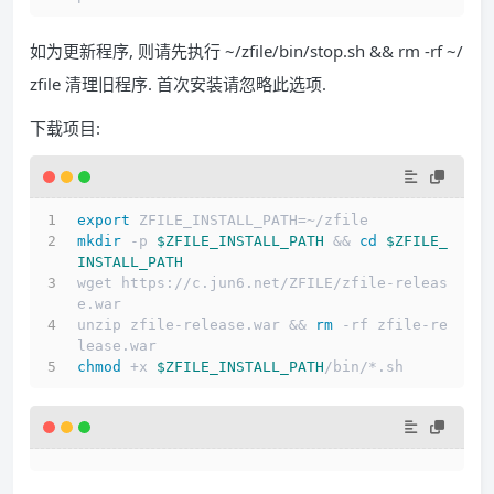
如为更新程序, 则请先执行
~/zfile/bin/stop.sh && rm -rf ~/
zfile
清理旧程序. 首次安装请忽略此选项.
下载项目:
export
 ZFILE_INSTALL_PATH=~/zfile
mkdir
 -p 
$ZFILE_INSTALL_PATH
 && 
cd
$ZFILE_
INSTALL_PATH
wget https://c.jun6.net/ZFILE/zfile-releas
e.war
unzip zfile-release.war && 
rm
 -rf zfile-re
lease.war
chmod
 +x 
$ZFILE_INSTALL_PATH
/bin/*.sh