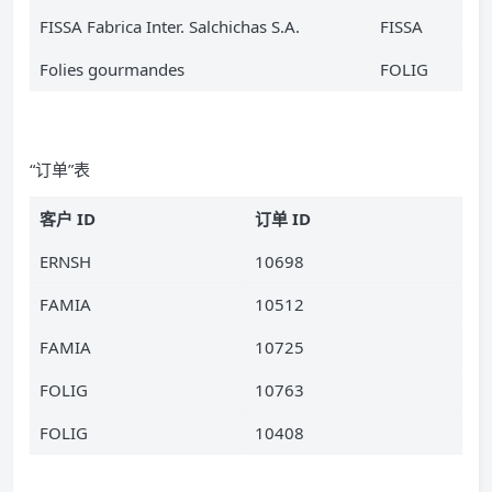
FISSA Fabrica Inter. Salchichas S.A.
FISSA
Folies gourmandes
FOLIG
“订单”表
客户 ID
订单 ID
ERNSH
10698
FAMIA
10512
FAMIA
10725
FOLIG
10763
FOLIG
10408