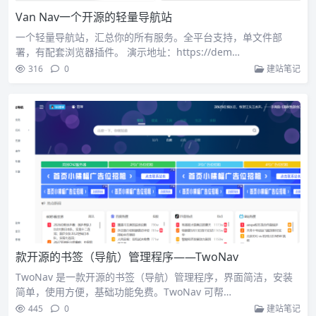
Van Nav一个开源的轻量导航站
一个轻量导航站，汇总你的所有服务。全平台支持，单文件部
署，有配套浏览器插件。 演示地址：https://dem…
316
0
建站笔记
款开源的书签（导航）管理程序——TwoNav
TwoNav 是一款开源的书签（导航）管理程序，界面简洁，安装
简单，使用方便，基础功能免费。TwoNav 可帮…
445
0
建站笔记