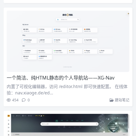
一个简洁、纯HTML静态的个人导航站——XG-Nav
内置了可视化编辑器，访问 /editor.html 即可快速配置。 在线体
验：nav.xiaoge.de/ed…
454
0
建站笔记