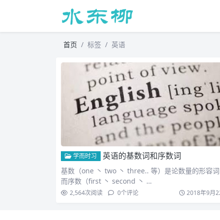
首页
标签
英语
英语的基数词和序数词
学而时习
基数（one 丶 two 丶 three.. 等）是论数量的形容
而序数（first 丶 second 丶 …
2,564
次阅读
0
个评论
2018年9月2