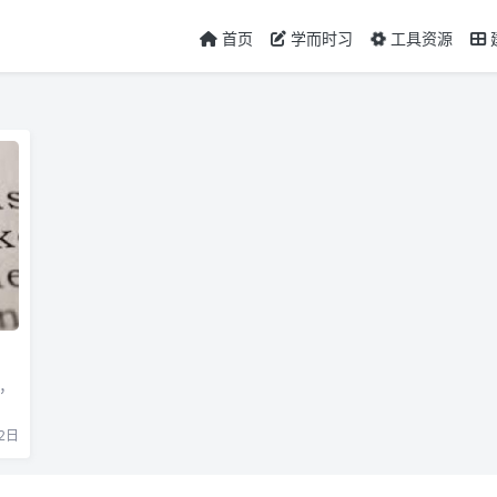
首页
学而时习
工具资源
词，
2日